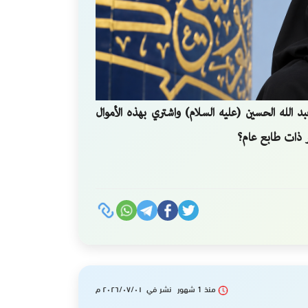
بد الله الحسين (عليه السلام) واشتري بهذه الأموال
 ذات طابع عام؟
منذ 1 شهور نشر في ٢٠٢٦/٠٧/٠١ م