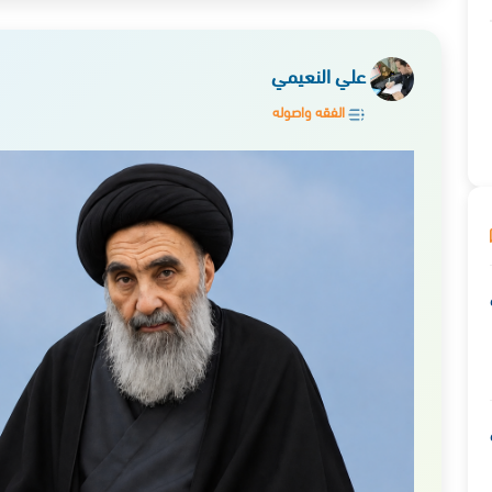
علي النعيمي
الفقه واصوله