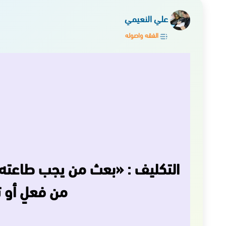
علي النعيمي
الفقه واصوله
التكليف : «بعث من يجب طاعته اب
من فعلٍ أو 