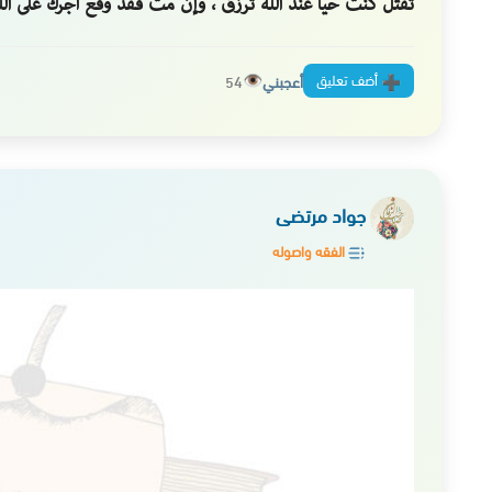
تقتل كنت حيا عند الله ترزق ، وإن مت فقد وقع أجرك على ال
أضف تعليق
أعجبني
54
جواد مرتضى
الفقه واصوله