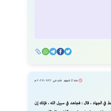
منذ 2 شهور نشر في ٢٠٢٦/٠٦/٢٢ م
ط في الجهاد ، قال : فجاهد في سبيل الله ، فإنك إن