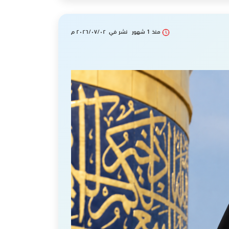
منذ 1 شهور نشر في ٢٠٢٦/٠٧/٠٢ م