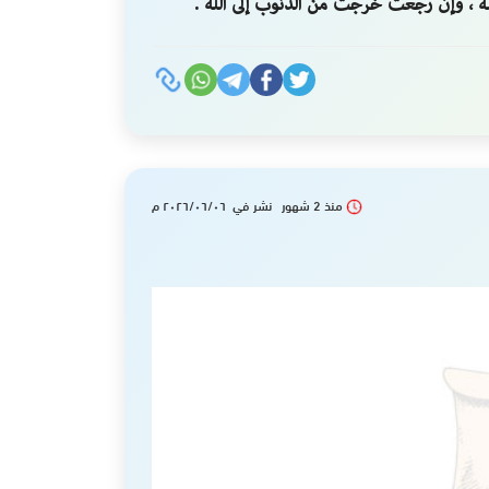
له ، وإن رجعت خرجت من الذنوب إلى الله .
منذ 2 شهور نشر في ٢٠٢٦/٠٦/٠٦ م