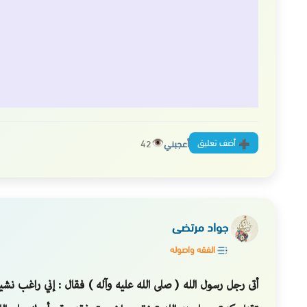
أضف تعليق
أعجبني
42
جواد مرتضى
الفقه واصوله
أتى رجل رسول الله ( صلى الله عليه وآله ) فقال : إني راغب نشي