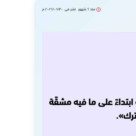
منذ 1 شهور نشر في ٢٠٢٦/٠٦/٣٠ م
تداءً على‏ ما فيه مشقّة
ترك».