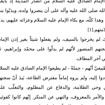
إمام الصادق عليه السلام من أنصار المدينة إذ بايعو
ه صلى الله عليه وآله على أن ينصروا ولده، ويذبّوا بن
هذا كلّه، مع بكاء الإمام عليه السلام وعزائه عليهم، يدل
متهم.
[1]
 لم يخرجوا بالسيف، ولم يفعلوا شيئاً بغير إذن الإمام
هم المنصور لأنّهم لم يدلّوا على محمّد وإبراهيم، ثم
ي آخر المطاف.
يعيّ أنّهم - جملةً - لم يطيعوا الإمام الصادق عليه السلا
دوا إليه، ولم يروه إماماً مفترض الطاعة، بَيدَ أنّ سجنه
وحي الظلامة، والدفاع عن المظلوم، والتغلّب عل
والأمر بالمعروف، والنهي عن المنكر. إنّهم كانوا كفوئي