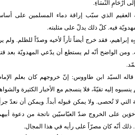
لَى أرْحَامِ النِّسَاءِ.
العقيم الذي سبّب إراقة دماء المسلمين على أسا
مهدويّة فيه. كلّ ذلك يدلّ على مثلبته.
ه إبراهيم، فقد خرج أيضاً ثأراً لأخيه وصدّاً للظلم. ولم ير
يه. ومن الواضح أنّه لم يستطع أن يدّعي المهدويّة بعد قت
ّد.
 قاله السيّد ابن طاووس: إنّ خروجهم كان بعلم الإمام
 ينسبوه إليه تقيّةً، فلا ينسجم مع الأخبار الكثيرة والشواه
ّة التي لا تُحصى. ولا يمكن قبوله أبداً. ويمكن أن نعدّ جرأ
خوَين على الخروج ضدّ العبّاسيّين ناتجة من دعوة أبيهم
. ذلك أنّه كان مصرّاً على رأيه في هذا المجال.