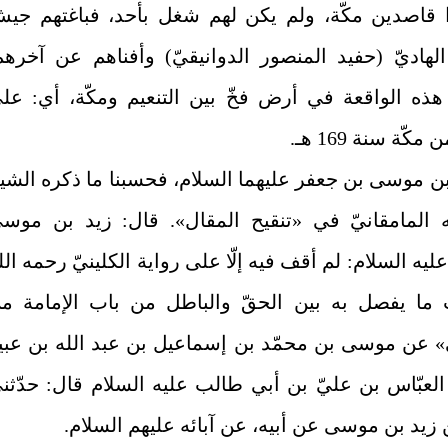
ا قاصدين مكّة، ولم يكن لهم شغل بأحد، فباغتهم جي
هاديّ (حفيد المنصور الدوانيقيّ) وأفناهم عن آخرهم
ذه الواقعة في أرض فخّ بين التنعيم ومكّة، أي: عل
ّة سنة 169 هـ.
 بن موسى بن جعفر عليهما السلام، فحسبنا ما ذكره الشي
ه المامقانيّ في «تنقيح المقال». قال: زيد بن موس
ليه السلام: لم أقف فيه إلّا على رواية الكلينيّ رحمه الل
ما يفصل به بين الحقّ والباطل من باب الإمامة م
» عن موسى بن محمّد بن إسماعيل بن عبد الله بن عبي
العبّاس بن عليّ بن أبي طالب عليه السلام قال: حدّثن
زيد بن موسى عن أبيه، عن آبائه عليهم السلام.