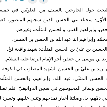
البحث حول الخارجين بالسيف من العلويّين في خمس
الأوّل: سجناء بني الحسن الذين سجنهم المنصور، كعب
حض، وإبراهيم الغمر، والحسن المثلّث، وغيرهم.
محمّد وإبراهيم ابنا عبد الله بن الحسن بن الحسن.
الحسين بن عليّ بن الحسن المثلّث: شهيد واقعة فَخّ.
زيد بن موسى بن جعفر، أخو الإمام الرضا عليه السلام.
 زيد بن عليّ بن الحسين الشهيد المصلوب في الكوفة.
اد الحسن المثنّى: عبد الله، وإبراهيم، والحسن المثلّث
الحسن وسائر المحبوسين في سجن الدوانيقيّ، فلم تصلن
في ذمّهم، بل وصلتنا أخبار تمدحهم وتثني عليهم. وتسرد لن