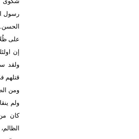
شكوى ال
رسول الل
الحسن. و
على ظُلا
إن اولئك
ولقد سجن
قتلهم ف
ومن الطب
ولم ينقا
كان من 
الظالم، 