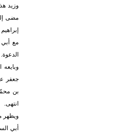
وزيد هذا
إبراهيم
مع أبي 
الدعوة.
وبايعه ا
جعفر علي
بن محمّد
انتهى.
ويظهر م
أبي السر