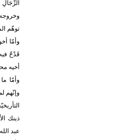
الرِّجَالِ إ
وخروجه 
توهّم ال
وأمّا أخو
قَدْحٌ ف
أخيه محم
وأمّا ما
وإنّهم لم
التأريخي
ذينك الأ
عبد الله