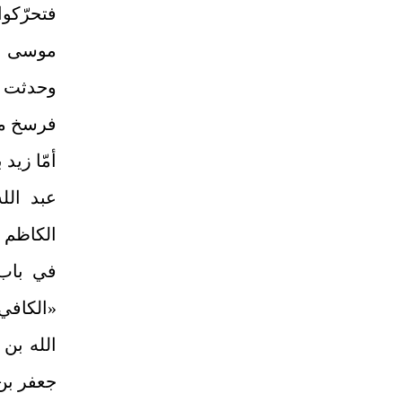
فتحرّكو
موسى ال
وحدثت ه
فرسخ من مك
أمّا زيد
عبد الل
الكاظم ع
في باب 
«الكافي
الله بن 
جعفر بن 