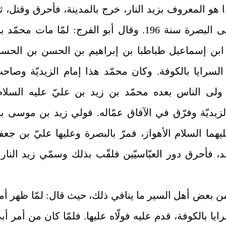
 هو المعروف بزيد النار، خرج بالمدينة، فأحرق وقتل، ثم
مضى إلى البصرة سنة 196. وقال أبو الفرج: لمّا مات محمّد 
 ابن إسماعيل طباطبا بن إبراهيم بن الحسن بن الحس
السرايا بالكوفة. وكان محمّد هذا إمام الزيديّة وصاح
 ولى الناس بعده محمّد بن زيد بن عليّ عليه السلام
لزيديّة وفرّق في الآفاق عمّاله. فولي زيد بن موسى ب
هما السلام الأهواز، فمرّ بالبصرة وعليها عليّ بن جعف
، فأحرق دور العبّاسيّين فلقّب بذلك وسمّي زيد النار 
ن بعض أهل السير ما ينافي ذلك، حيث قال: لمّا ظهر أم
ايا بالكوفة، قدم عليه فولّاه عليها. فلمّا كان من أمر أب