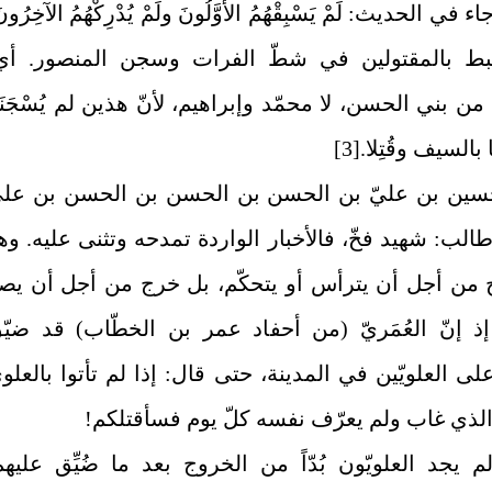
ء في الحديث: لَمْ يَسْبِقْهُمُ الأوَّلُونَ ولَمْ يُدْرِكْهُمُ الآخِرُون
بط بالمقتولين في شطّ الفرات وسجن المنصور. أي
من بني الحسن، لا محمّد وإبراهيم، لأنّ هذين لم يُسْجَنَا
السيف‏ وقُتِلا.
[3]
لحسين بن عليّ بن الحسن بن الحسن بن الحسن بن علي
الب: شهيد فخّ، فالأخبار الواردة تمدحه وتثنى عليه. وه
‏ من أجل أن يترأس أو يتحكّم، بل خرج من أجل أن يصد
إذ إنّ العُمَريّ (من أحفاد عمر بن الخطّاب) قد ضيّ
لى العلويّين في المدينة، حتى قال: إذا لم تأتوا بالعلوي
 الذي غاب ولم يعرّف نفسه كلّ يوم فسأقتلكم!
لم يجد العلويّون بُدّاً من الخروج بعد ما ضُيِّق عليهم