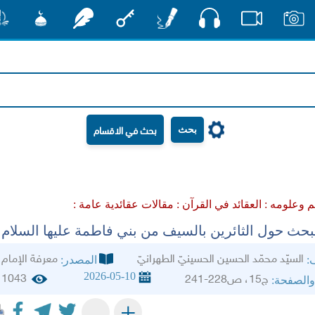
صوت
صور
فيديو
أقلام
مفتاح
رشفات
مشكاة
منش
بحث
م وعلومه :
العقائد في القرآن :
مقالات عقائدية عامة :
لبحث حول الثائرين بالسيف من بني فاطمة عليها السلام‏
السيّد محمّد الحسين الحسينيّ الطهرانيّ‏
معرفة الإمام
ف:
المصدر:
2026-05-10
1043
ج15، ص228-241
والصفحة:
+
-