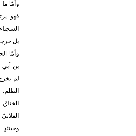
وأمّا ما جا
فهو يرت
السجناء 
بل خرجا ب
وأمّا ا
بن أبي ط
لم يخرج
الظلم، 
الخناق ع
الفلانيّ
وحينئذٍ 