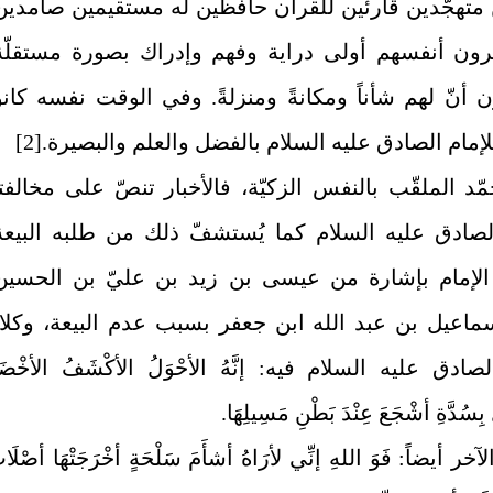
ن متهجّدين قارئين للقرآن حافظين له مستقيمين صامدين
يرون أنفسهم أولى دراية وفهم وإدراك بصورة مستقلّة
 أنّ لهم شأناً ومكانةً ومنزلةً. وفي الوقت نفسه كانو
لإمام الصادق عليه السلام بالفضل والعلم‏ والبصيرة.
[2]
مّد الملقّب بالنفس الزكيّة، فالأخبار تنصّ على مخالفت
الصادق عليه السلام كما يُستشفّ ذلك من طلبه البيعة
لإمام بإشارة من عيسى بن زيد بن عليّ بن الحسين
ماعيل بن عبد الله ابن جعفر بسبب عدم البيعة، وكلا
صادق عليه السلام فيه: إنَّهُ الأحْوَلُ الأكْشَفُ الأخْضَر
بِسُدَّةِ أشْجَعَ عِنْدَ بَطْنِ مَسِيلِهَا.
خر أيضاً: فَوَ اللهِ إنِّي لأرَاهُ أشأَمَ سَلْحَةٍ أخْرَجَتْهَا أصْلَا