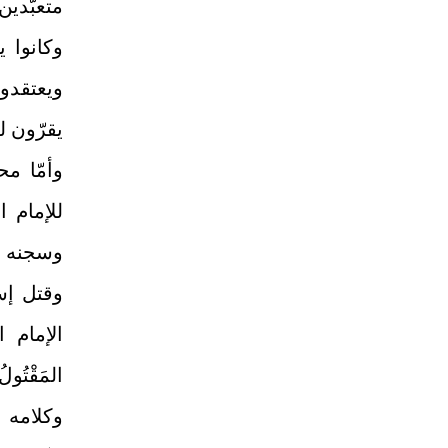
متعبّدي
وكانوا 
ويعتقدون
يقرّون ل
وأمّا مح
للإمام 
وسجنه ا
وقتل إس
الإمام ال
المَقْتُولُ 
وكلامه الآ