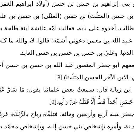
بني إبراهيم بن حسن بن حسن (أولاد إبراهيم الغمر)
بن حسن (المثلّث) بن حسن (المثنّى) بن حسن بن علي
طالب، أخذوه على بابه، فقالت امّه عائشة ابنة طلحة ب
بيد الله بن معمر: دعوني أشمّه! قالوا: لا، والله ما كنت
 الدنيا. وعليّ بن حسن بن حسن بن حسن العابد.
هم أبو جعفر المنصور عبد الله بن حسن بن حسن أخ
: الابن الآخر للحسن المثلّث).
[8]
ابن زبالة قال: سمعتُ بعض علمائنا يقول: مَا سَارَّ عَبْد
حَسَنٍ أحَداً قَطُّ إلَّا فَتَلَهُ عَنْ رَأيِهِ.
[9]
عفر سنة أربع وأربعين ومائة، فتلقّاه رياح بالرَّبَذَة، فردّ
دينة، وأمره بإشخاص بني حسن إليه، وبإشخاص محمّد ب