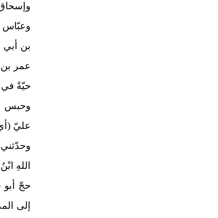
وإسحاق 
وعبّاس 
بن أبي 
عمر بن ع
حيّةً في
وحبس مع
عليّ (أي
وحدّثني 
اللهِ ابْنُ 
حجّ أبو ج
إلى الم