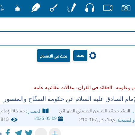
صوت
صور
فيديو
أقلام
مفتاح
رشفات
مشكاة
منش
بحث
م وعلومه :
العقائد في القرآن :
مقالات عقائدية عامة :
لإمام الصادق عليه السلام عن حكومة السفّاح والمنصور
السيّد محمّد الحسين الحسينيّ الطهرانيّ‏
معرفة الإمام
ف:
المصدر:
2026-05-09
813
ج15، ص197-210
والصفحة:
+
-