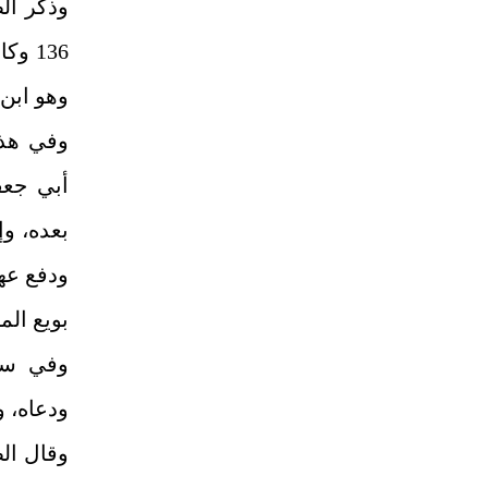
136 و
وهو ابن 33، أو 36، أو 28 سن
وفي هذه
أبي‏ جع
بعده، و
ودفع عه
بويع الم
ودعاه، و