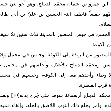
ه ابن عمرو بن عثمان محمّد الديباج، وهو أخو بني حس
. امّهم جميعاً فاطمة ابنة الحسين بن عليّ بن أبي طال
سلام.
 الحسن في حبس المنصور بالمدينة ثلاث سنين ثمّ سيقو
 الكوفة.
المنصور من الربذة إلى الكوفة. وجلس في محمل وقيّ
سن ومحمّد الديباج بالأغلال، وأجلسهم في محامل بل
ا وطاء وأخذهم معه إلى الكوفة، وحبسهم في محب
ة قرب القنطرة.
مّد الديباج أربعمائة سوط حتى جُرح بدنه‏
[10]
ولصق
لده. وأمر بخلع ذلك الثوب اللاصق بالجلد، وإلقاء قمي