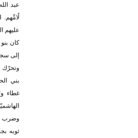
عبد الل
لُامِّهم
عليهم ال
كان بنو
إلى سجن
وتحرّك 
بني الح
غطاء ول
الهاشميّ
وضرب مح
ثوبه بج