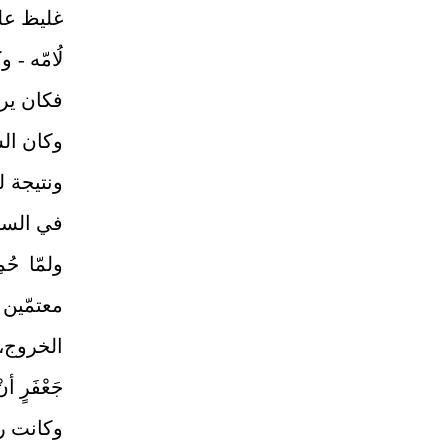
غليظ عل
لُامّه -
فكان يرا
وكان الس
ونتيجة 
في الس
ولمّا حُ
معتمّين 
الخروج، ف
جَعْفَرٍ أنْ
وكانت رق