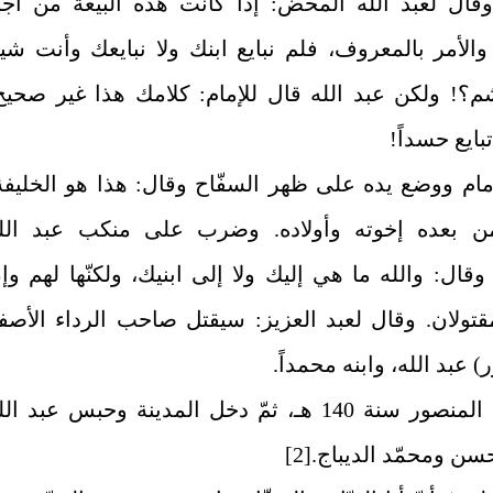
قال لعبد الله المحض: إذا كانت هذه البيعة من أج
والأمر بالمعروف، فلم نبايع ابنك ولا نبايعك وأنت شي
م؟! ولكن عبد الله قال للإمام: كلامك هذا غير صحيح
بايع حسداً!
إمام ووضع يده على ظهر السفّاح وقال: هذا هو الخليفة
من بعده إخوته وأولاده. وضرب على منكب عبد الل
ال: والله ما هي إليك ولا إلى ابنيك، ولكنّها لهم وإن
مقتولان. وقال لعبد العزيز: سيقتل صاحب الرداء الأصف
) عبد الله، وابنه محمداً.
وقد حجّ المنصور سنة 140 هـ، ثمّ دخل المدينة وحبس عبد ال
سن ومحمّد الديباج.
[2]