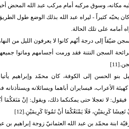
يه مكانه، وسوق مركبه أمام مركب عبد الله المحض أخي
 وكان يحبّه كثيراً - ليراه عبد الله بذلك الوضع طول الطريق
ه أمامه على تلك الحالة.
جن ضيّقاً إلى درجة أنّهم كانوا لا يعرفون الليل من النهار
لرائحة السجن النتنة فقد ورمت أجسامهم وماتوا جميعه
جن.
[11]
مِل بنو الحسن إلى الكوفة، كان محمّد وإبراهيم يأتيا
كهيئة الأعراب، فيسايران أباهما ويسائلانه ويستأذنانه ف
يقول: لا تعجلا حتى يمكنكما ذلك، ويقول: إنْ مَنَعَكُمَا أبُ
 تَعِيشَا كَرِيمَيْنِ، فَلَا يَمْنَعْكُمَا أنْ تَمُوتَا كَرِيمَيْنِ.
[12]
يّة ابنة محمّد بن عبد الله العثمانيّ زوجة إبراهيم بن عب