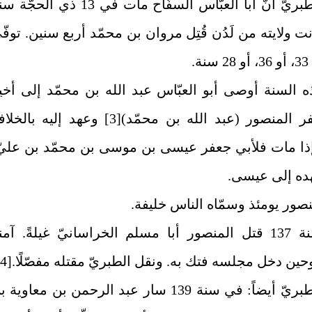
وذكر الطبريّ أنّ أبا العبّاس السفّاح مات في 13 ذي الحج
كانت ولايته من لَدُن قُتِل مروان بن محمّد أربع سنين. توفّ
ة.
 السنة أوصى أبو العبّاس عبد الله بن محمّد إلى أخي
فر المنصور (عبد الله بن محمّد)
[3]
وعهد إليه بالخلاف
إذا مات فلأبي جعفر عيسى بن موسى بن محمّد بن عليّ
ده إلى عيسى.
نصور يومئذ وسمّاه الناس خليفة.
وفي سنة 137 قتل المنصور أبا مسلم الخراسانيّ غيلةً. آمن
حين دخل مجلسه فتك به. ونقل الطبريّ مقتله مفصّلًا.
[4]
وقال الطبريّ أيضاً: في سنة 139 سار عبد الرحمن بن معاوية 