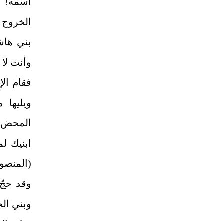
اسمه! و
الخروج 
بني هاش
وأنت لا ت
فقام ال
ويليها 
المحض وق
ابنيك ل
(المنصور
وبني الح