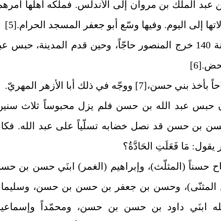
عبد الملك بن مروان إلى الأندلس. فملّكه أهلها أمرهم
اتها إلى اليوم. وفيها وسّع أبو جعفر المسجد الحرام.
[5]
وفي سنة 140 خرج المنصور حاجّاً، وحين قدم المدينة، حبس عب
محض.
[6]
حاً بأخذ بني حسن،
[7]
ووجّه في ذلك أبا الأزهر المهريّ.
 حبس عبد الله بن حسن فلم يزل محبوساً ثلاث سنين
ن بن حسن قد نصل خضابه تسلّياً على عبد الله. فكا
قول: مَا فَعَلَتِ الحَادَّةُ؟
ح حسناً (المثلّث)، وإبراهيم (الغمر) ابنَي حسن بن حس
المثنّى)، وحسن بن جعفر بن حسن بن حسن، وسليما
له ابنَي داود بن حسن بن حسن، ومحمّداً وإسماعي