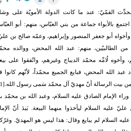
حدِّث القمّيّ: عند ما كانت الدولة الأمويّة على وش
، اجتمع بالأبواء جماعة من بني العبّاس، منهم: أبو العبّا
وأخواه أبو جعفر المنصور وإبراهيم، وعمّه صالح بن عليّ
من الطالبيّين، منهم: عبد الله المحض، ووالده محمّ
، وأخوه لُامِّه محمّد الديباج وغيرهم، واتّفقوا على بيع
د عبد الله المحض، فبايع الجميع محمّداً، لأنّهم كانوا ق
ن بيت الرسالة أنّ مهديّ آل محمّد سَمى رسول الله.
[1]
ا وراء الإمام الصادق عليه السلام، وعبد الله بن محمّد ب
عليّ عليه السلام ليأخذوا منهما البيعة. بَيدَ أنّ الإما
ليه السلام لم يبايع وقال: هذا ليس هو المهديّ. وغرّك