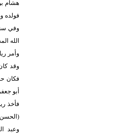
هشام بن 
فولده ول
الله ال
وأمر ريا
وقد كان
فكان حس
أبو جعفر ي
فأخذ ريا
(الحسن 
وعبد ال