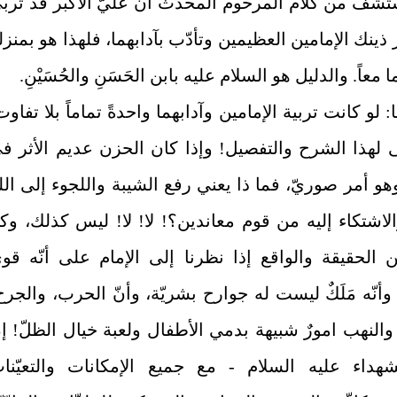
شفّ من كلام المرحوم المحدِّث أنّ عليّ الأكبر قد تربّ
ذينك الإمامين العظيمين وتأدّب بآدابهما، فلهذا هو بمنزل
ا معاً. والدليل هو السلام عليه بابن الحَسَنِ والحُسَيْنِ.
: لو كانت تربية الإمامين وآدابهما واحدةً تماماً بلا تفاوت
ى لهذا الشرح والتفصيل! وإذا كان الحزن عديم الأثر ف
وهو أمر صوريّ، فما ذا يعني رفع الشيبة واللجوء إلى الل
لاشتكاء إليه من قوم معاندين؟! لا! لا! ليس كذلك، وك
 الحقيقة والواقع‏ إذا نظرنا إلى الإمام على أنّه قوي
أنّه مَلَكٌ ليست له جوارح بشريّة، وأنّ الحرب، والجرح
والنهب امورٌ شبيهة بدمي الأطفال ولعبة خيال الظلّ! إن
شهداء عليه السلام - مع جميع الإمكانات والتعيّنا