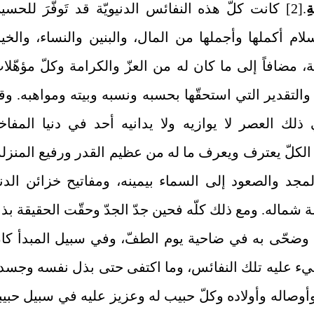
ةِ
.
[2]
كانت كلّ هذه النفائس الدنيويّة قد تَوفَّرَ للحسي
لام أكملها وأجملها من المال، والبنين والنساء، والخي
، مضافاً إلى ما كان له من العزّ والكرامة وكلّ مؤهّلا
لتقدير التي استحقّها بحسبه ونسبه وبيته ومواهبه. وق
ذلك العصر لا يوازيه ولا يدانيه أحد في دنيا المفاخ
 الكلّ يعترف ويعرف ما له من عظيم القدر ورفيع المنزلة
مجد والصعود إلى السماء بيمينه، ومفاتيح خزائن الدني
شماله. ومع ذلك كلّه فحين جدّ الجدّ وحقّت الحقيقة بذ
 وضحّى به في ضاحية يوم الطفّ، وفي سبيل المبدأ كا
‏ء عليه تلك النفائس، وما اكتفى حتى بذل نفسه وجسد
وصاله وأولاده وكلّ حبيب له وعزيز عليه في سبيل حبيب