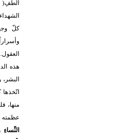
الطَّفِ
الشهداء 
كلّ وجهة
وأسرارا
العقول.
هذه الدن
البشر، و
اتّخذها 
منها، فل
عظمته إ
النِّساءِ و