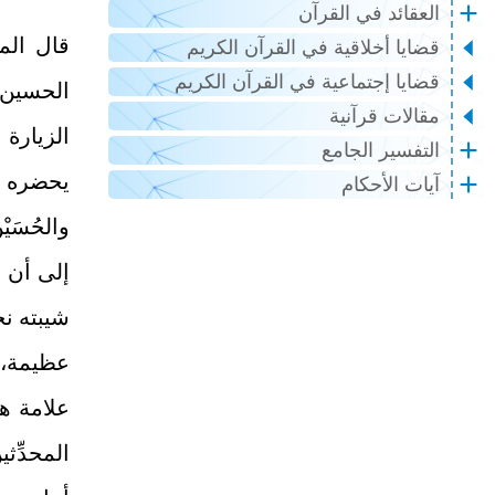
العقائد في القرآن
قال الم
قضايا أخلاقية في القرآن الكريم
قضايا إجتماعية في القرآن الكريم
الحسين 
مقالات قرآنية
الزيارة
التفسير الجامع
يحضره الف
آيات الأحكام
والحُسَيْن
إلى أن ق
شيبته نح
عظيمة، ف
علامة ه
المحدِّثي