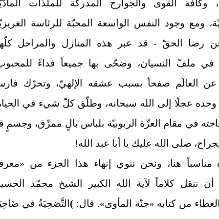
ة، وكافّة القوى والجوارح المدركة للملذّات المادّيّ
ّة، ومع وجود النفس الواسعة المحبّة للرئاسة الغريزيّ
ن رضا الحقّ - قد عبر هذه المنازل والمراحل كلّها
 في ملفّ النسيان، وضحّى بها جميعاً فداءً للمحبوب
 العالَم صفحاً بسبب عشقه الإلهيّ، وتحرّك فار
وحده عجلًا إلى الله سبحانه، وطلّق كلّ شي‏ء في الحياة
جته في مقام العزّة الربوبيّة بلباس بالٍ ممزّق، وجسمٍ ق
لجراح، صلى الله عليك يا أبا عبد الله!
 مناسباً هنا، ونحن ننوي إنهاء هذا الجزء من «معرف
 أن ننقل كلاماً لآية الله الكبير الشيخ محمّد الحسي
غطاء من كتابه «جنّة المأوى». قال:
)
التَّضحِيَةُ في ضَاحِيَ