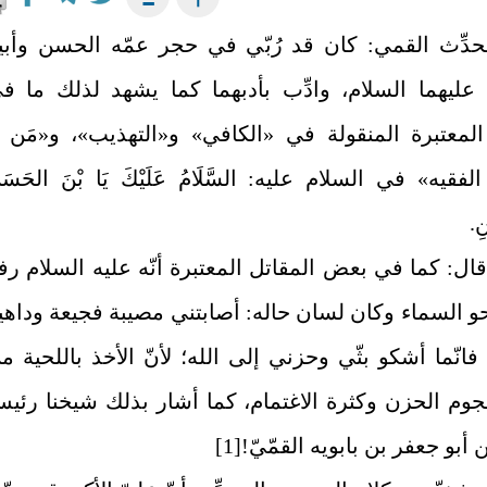
حدِّث القمي: كان قد رُبّي في حجر عمّه الحسن وأبي
عليهما السلام، وادِّب بأدبهما كما يشهد لذلك ما ف
 المعتبرة المنقولة في «الكافي» و«التهذيب»، و«مَن ل
قيه» في السلام عليه: السَّلَامُ عَلَيْكَ يَا بْنَ الحَسَن
ِ.
ال: كما في بعض المقاتل المعتبرة أنّه عليه السلام رف
و السماء وكان لسان حاله: أصابتني مصيبة فجيعة وداهي
انّما أشكو بثّي وحزني إلى الله؛ لأنّ الأخذ باللحية م
جوم الحزن وكثرة الاغتمام، كما أشار بذلك شيخنا رئي
ن أبو جعفر بن بابويه القمّيّ!
[1]