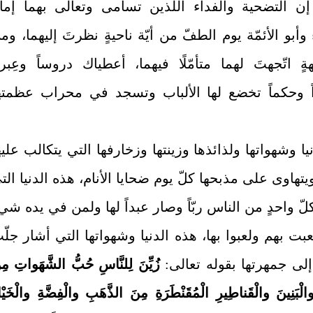
‏( إن التضحية والفداء اللذين تسامى وتعالى بهما إما
وأبو الأئمّة يوم الطفّ من أيّة ناحيةٍ نظرتَ إليهما، وم
ٍ اتّجهتَ لهما متأمّلًا فيهما، أعطياك دروساً وعِبراً
ً وحكماً تخضع لها الألباب وتسجد في محراب عظمته
يا وشهواتها ولذائذها وزينتها وزخارفها التي يتكالب عليه
يتهاوى على مذبحها كلّ يوم ضحايا الأنام، هذه الدنيا الت
كلّ واحدٍ من الناس ربّاً وصار عبداً لها ولمن في يده شي‏
عبت بهم ولعبوا بها، هذه الدنيا وشهواتها التي أشار جلّ
لى جمهرتها بقوله تعالى:
زُيِّنَ لِلنَّاسِ حُبُّ الشَّهَواتِ مِ
الْبَنِينَ والْقَناطِيرِ الْمُقَنْطَرَةِ مِنَ الذَّهَبِ والْفِضَّةِ والْخَيْ