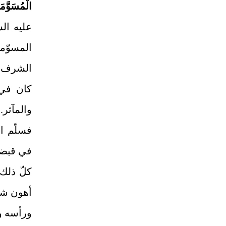
الْمُسَوَّمَ
عليه الس
المسوّمة
الشرف وا
كان في 
والمآثر.
فسلّم ال
في قبضة 
كلّ ذلك
أهون شي
ورأسه وأ