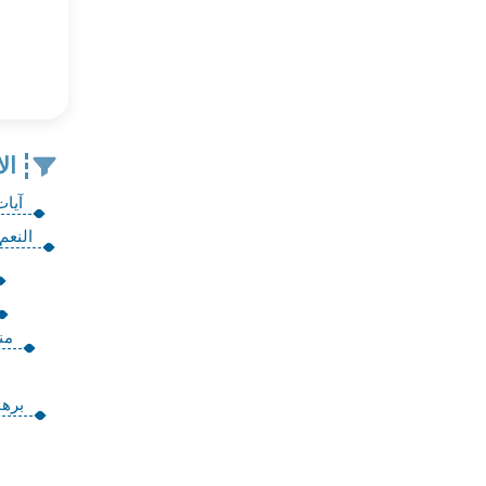
ال
آيات
النعم
من
برها