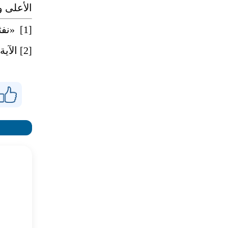
الأعلى و
[1]
«نفثة
[2]
الآية 14، من السورة 3: آل عمر