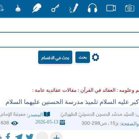
صوت
صور
فيديو
أقلام
مفتاح
رشفات
مشكاة
منش
بحث
م وعلومه :
العقائد في القرآن :
مقالات عقائدية عامة :
أكبر عليه السلام تلميذ مدرسة الحسنين عليهما السلام‏
السيّد محمّد الحسين الحسينيّ الطهرانيّ‏
معرفة الإمام
ف:
المصدر:
2026-05-13
838
ج15، ص298-300
والصفحة:
+
-