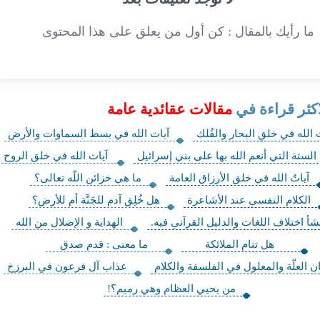
ما رأيك بالمقال : كن أول من يعلق على هذا المحتوى
اكثر قراءة في
مقالات عقائدية عامة
 الله في خلقِ البحار والفُلك‏
آيات الله في بسط السماوات والأرض‏
 الستة التي أنعم الله بها على بني إسرائيل
آيات الله في خلق الروح‏
آياتُ الله في خلق الأرزاق العامة
ما هي خزائن اللّه تعالى؟
الكلام النفسي عند الأشاعرة
هل خُلِق آدم للجَنَّة أم للأرض؟
شأ اختلاف اللغات‏ والدليل القرآني فيه.
الهداية و الإضلال من الله
هل تنام الملائكة
ما معنى : قدم صدق
ن العلّة والمعلول في الفلسفة والكلام‏
عذاب آل فرعون في البرزخ
من يحيي العظام وهي رميم؟!