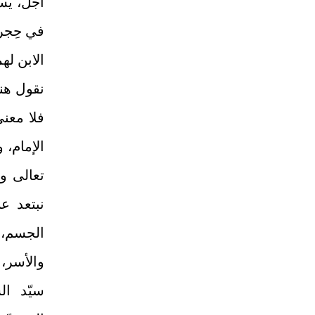
أجل، يست
في حِجر 
الابن لهم
نقول هنا
فلا معن
الإمام، 
تعالى وا
نبتعد عن
الجسم، و
والأسر، 
سيّد ال