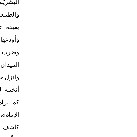
البشريّ
والطبيعي
بعيدة ع
وأودعها
وضرب عن
الميدان 
وأنزل حا
أثخنته ا
كم نراه
الإمام»،
كاشف ال