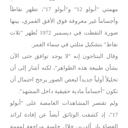
مهمتي "أبولو 12" و"أبولو 17"، تظهر نقاطاً
وأجساماً غير معروفة فوق الأفق القمري، بينها
صورة التقطت في ديسمبر 1972 تُظهر "ثلاث
نقاط" بتشكيل مثلثي في سماء القمر.
وقال البنتاجون إنه "لا يوجد توافق حتى الآن
بشأن طبيعة هذه الظواهر"، لكنه أشار إلى أن
تحليلاً أولياً جديداً لبعض الصور يرجح احتمال أن
تكون "أجساماً مادية حقيقية داخل المشهد".
ولم تقتصر المشاهدات الغامضة على "أبولو
17"، إذ كشفت الوثائق أيضاً عن إفادة لرائد
الفضاء باز ألدرين خلال جلسة مراجعة لمهمة