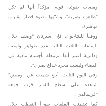
ومضات ضوئية قوية، مؤكداً أنها لم تكن
"ظاهرة بصرية"، وشبّهها بضوء قطار يقترب
مباشرة.
ووفقاً للبنتاجون، فإن سيرنان "وصف خلال
الساعات الثلاث التالية عدة ظواهر وامضة
ودائرية اعتبر أنها مرتبطة بأجسام مادية في
الفضاء وليست مجرد خداع بصري".
وفي اليوم الثالث، أبلغ شميت عن "وميض"
شاهده على سطح القمر قرب فوهة
"غريمالدي".
كما تضمنت الملفات صوراً التقطت خلال