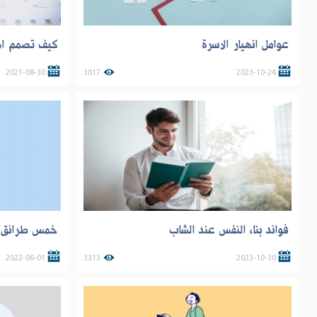
عوامل انهيار الاسرة
كيف تصمم اه
2021-08-30
3017
2023-10-24
فوائد بناء النفس عند الشاب
خمس طرائق ل
2022-06-01
3313
2023-10-30