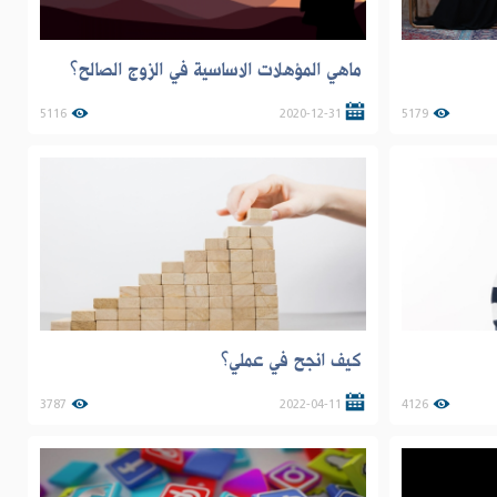
ماهي المؤهلات الاساسية في الزوج الصالح؟
5116
2020-12-31
5179
كيف انجح في عملي؟
3787
2022-04-11
4126