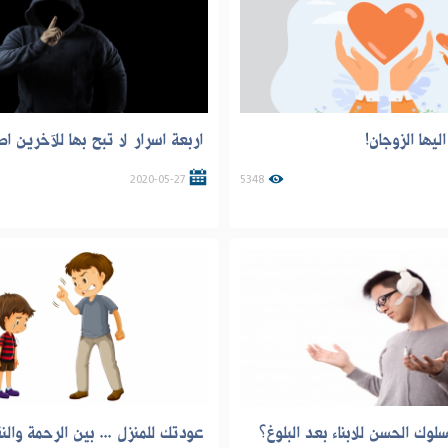
ليها الزوجان!
اربعة اسرار لا تبح بها للآخرين اط
2020-05-27
5348
سلوك الحسن للابناء بعد البلوغ؟
عودتك للمنزل ... بين الرحمة والن