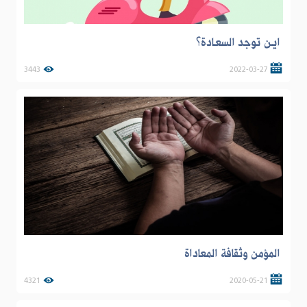
ايـن توجد السعـادة؟
3443
2022-03-27
المؤمن وثقافة المعاداة
4321
2020-05-21