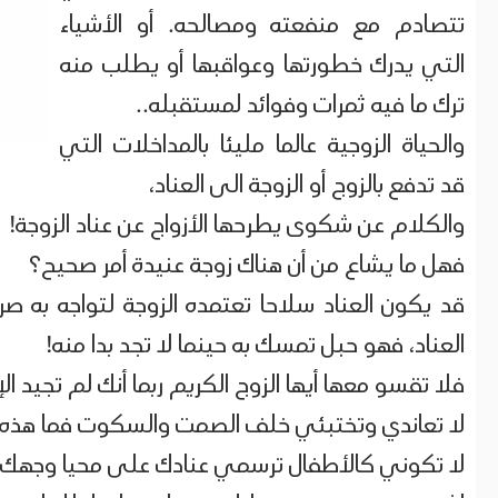
تتصادم مع منفعته ومصالحه. أو الأشياء
التي يدرك خطورتها وعواقبها أو يطلب منه
ترك ما فيه ثمرات وفوائد لمستقبله..
والحياة الزوجية عالما مليئا بالمداخلات التي
قد تدفع بالزوج أو الزوجة الى العناد،
والكلام عن شكوى يطرحها الأزواج عن عناد الزوجة!
فهل ما يشاع من أن هناك زوجة عنيدة أمر صحيح؟
قد يكون العناد سلاحا تعتمده الزوجة لتواجه به ص
العناد، فهو حبل تمسك به حينما لا تجد بدا منه!
فلا تقسو معها أيها الزوج الكريم ربما أنك لم تجيد ا
لا تعاندي وتختبئي خلف الصمت والسكوت فما هذه 
لا تكوني كالأطفال ترسمي عنادك على محيا وجهك!