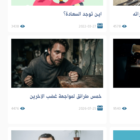
اته
ايـن توجد السعـادة؟
3438
2022-03-27
4578
خمس طرائق لمواجهة غضب الآخرين
4476
2026-07-25
9540