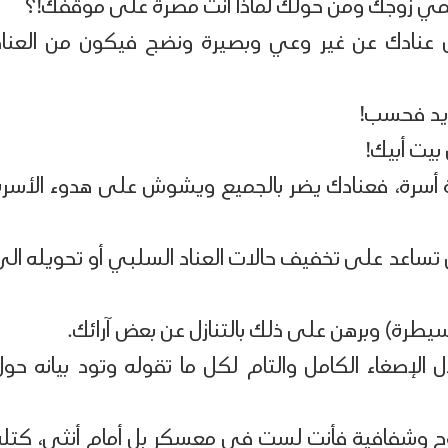
مي زوجك ومن حولك لماذا أنت مصرة على موقفك!؟
عنادك عن غير وعي وبصيرة ونضج فيكون من العناد
ريد فحسب!
بيت أبيك!
ة أسرة، فعنادك يضر بالجميع ويشوش على هدوء الأسرة
ي تساعد على تخفيف حالات العناد السلبي أو تحويله الى
يطرة) وبرهن على ذلك بالتنازل عن بعض آرائك.
لإصغاء الكامل والتام لكل ما تقوله وتود بيانه حول
وح وشفافية فأنت لست في معسكر بل أمام أنثى، كتلة