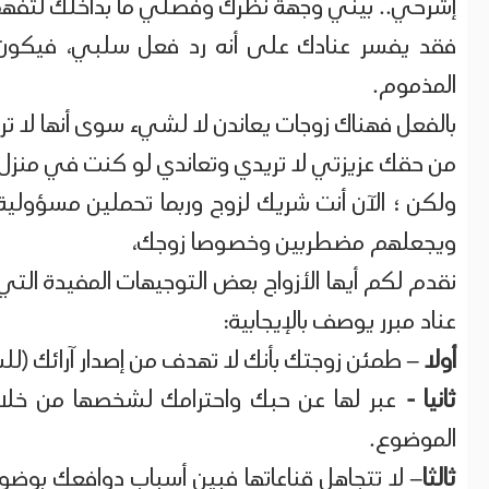
إشرحي.. بيني وجهة نظرك وفصلي ما بداخلك لتفه
فقد يفسر عنادك على أنه رد فعل سلبي، فيكون 
المذموم.
بالفعل فهناك زوجات يعاندن لا لشيء سوى أنها لا ت
من حقك عزيزتي لا تريدي وتعاندي لو كنت في منزل 
ولكن ؛ الآن أنت شريك لزوج وربما تحملين مسؤولي
ويجعلهم مضطربين وخصوصا زوجك،
نقدم لكم أيها الأزواج بعض التوجيهات المفيدة الت
عناد مبرر يوصف بالإيجابية:
أولا –
طمئن زوجتك بأنك لا تهدف من إصدار آرائك (للس
ثانيا -
عبر لها عن حبك واحترامك لشخصها من خلال ا
الموضوع.
ثالثا–
لا تتجاهل قناعاتها فبين أسباب دوافعك بوض