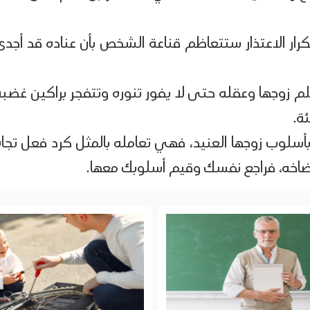
كرار الاعتذار ستتعاظم قناعة الشخص بأن عناده قد أجدى
م زوجها وعقله حتى لا يفور تنوره وتتفجر براكين غضبه
ة.
ثر بأسلوب زوجها العنيد، فهي تعامله بالمثل كرد فعل تجاه
إرضاخه، فراجع نفسك وقيم أسلوبك معها.