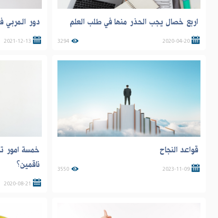
اربع خصال يجب الحذر منها في طلب العلم
دور الـمربـي 
2021-12-13
3294
2020-04-20
قواعد النجاح
خمسة امور تث
ناقمين؟
3550
2023-11-09
2020-08-21