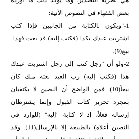
هي نظرية التصدير. وما يؤكد ذلك ما أورده
بعض الفقهاء في النصوص الآتية:
1-"ويكون بالكتابة من الجانبين فإذا كتب
اشتريت عبدك بكذا (فكتب إليه) قد بعت فهذا
بيع(9).
2-ولو أن "رجل كتب إلى رجل اشتريت عبدك
هذا (فكتب إليه) رب العبد بعته منك كان
بيعاً(10). فمن الواضح أن النصين لا يكتفيان
بمجرد تحرير كتاب القبول وإنما يشترطان
إرساله فعلاً، إذ لا كتابة "إليه" (للوارد في
النصين أعلاه) بالطبيعة إلا بالإرسال(11). وقد