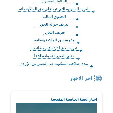
الحائط المشترك
القيود القانونية التي ترد على حق الملكية ذاته
الحقوق المالية
تعريف حوالة الحق
تعريف التغرير
مفهوم حق الملكية ونطاقه
تعريف حق الارتفاق وخصائصه
معنى الضرر لغة واصطلاحاً
مدى صلاحية السكوت في التعبير عن الإرادة
اخر الاخبار
اخبار العتبة العباسية المقدسة