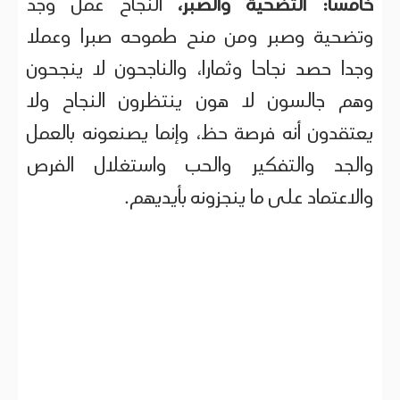
خامسا:
التضحية والصبر،
النجاح عمل وجد
وتضحية وصبر ومن منح طموحه صبرا وعملا
وجدا حصد نجاحا وثمارا، والناجحون لا ينجحون
وهم جالسون لا هون ينتظرون النجاح ولا
يعتقدون أنه فرصة حظ، وإنما يصنعونه بالعمل
والجد والتفكير والحب واستغلال الفرص
والاعتماد على ما ينجزونه بأيديهم.