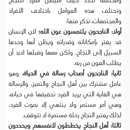
ومختلفة تحدد كيف سيصل الفرد للنجاح
وتختلف هذه العوامل باختلاف الأفراد
والمجتمعات، نذكر منها:
أولا:
الناجحون يلتمسون عون الله؛
لأن الإنسان
قد يغتر بإمكاناته وقدراته ويظن أنها وحدها
السبيل إلى النجاح، ولكن معها وقبلها لابد أن
يطلب العون من ربه.
ثانيا:
الناجحون أصحاب رسالة في الحياة،
وهو
عامل مشترك بين أهل النجاح والتميز، والرسالة
هي الغاية التي يريد الفرد تحقيقها في حياته،
وهي أمر مستمر ولا ينتهي إلا بموت الفرد،
لذلك يعتبر النجاح رحلة مستمرة لا تتوقف.
ثالثا:
أهل النجاح يخططون لأنفسهم ويحددون