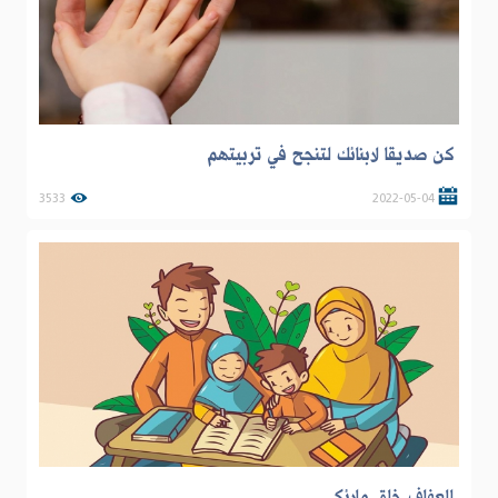
كن صديقا لابنائك لتنجح في تربيتهم
3533
2022-05-04
العفاف خلق ملائكي