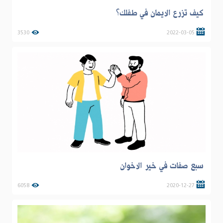
كيف تزرع الايمان في طفلك؟
3530
2022-03-05
سبع صفات في خير الاخوان
6058
2020-12-27