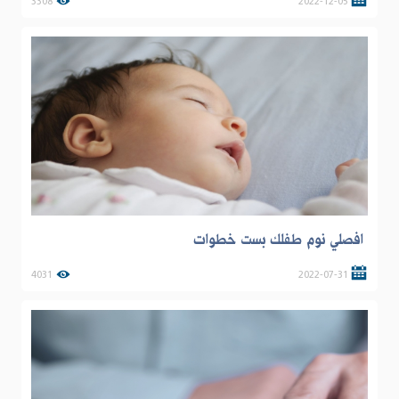
3308
2022-12-05
افصلي نوم طفلك بست خطوات
4031
2022-07-31