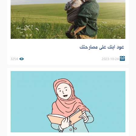
عود ابنك على مصارحتك
3254
2023-10-24