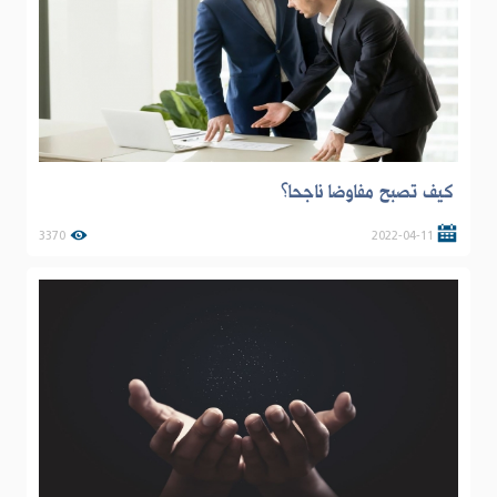
كيف تصبح مفاوضا ناجحا؟
3370
2022-04-11