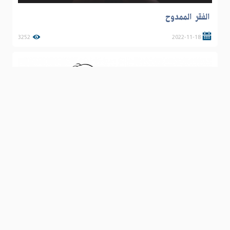
الفقر الممدوح
3252
2022-11-18
حسن المنافسة وسلبيات التحاسد
4675
2020-07-30