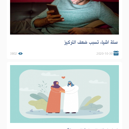
ستة اشياء تسبب ضعف التركيز
3802
2020-10-30