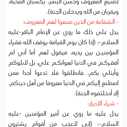
(صنيع المعروف وحسن البشر، يكسبان المحبة،
ويقربان من الله ويدخلان الجنة).
- الشفاعة من الذين صنعوا لهم المعروف:
يدل على ذلك ما روي عن الإمام الباقر-عليه
السلام-: (إذا كان يوم القيامة يوقف الله فقـراء
المؤمنيـن بين يديه، فيقول لهم أما أني لم
أفقـركـم في الدنيا لهوانكـم علي، بل لأبلوكم
وأبتلي بكم، فانطلقوا فلا تدعوا أحدا ممن
اصطنع إليكم في الدنيا معروفا من أهل دينكم،
إلا أدخلتموه الجنة).
- شـراء الأحرار:
يدل عليه ما روي عن أمير المؤمنين -عليه
السلام-: (إني لأعجب من أقوام يشترون