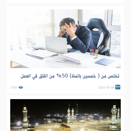
تخلص من ( خمسين بالمئة) 50% من القلق في العمل
3181
2020-05-04