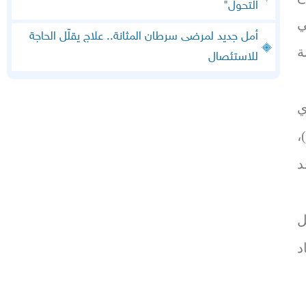
التحول"
ي
أمل جديد لمرضى سرطان المثانة.. علاج يقلّل الحاجة
ة
للاستئصال
MASL)، الذي
كان يُسمى سابقا مرض الكبد الدهني غير الكحولي (NAFLD)،
د
ل
د