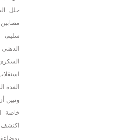
سليم، و
الدهني 
السكري 
استقلاب
الغدة ال
وتبين أن
اكتشف ا
بمضاعفا