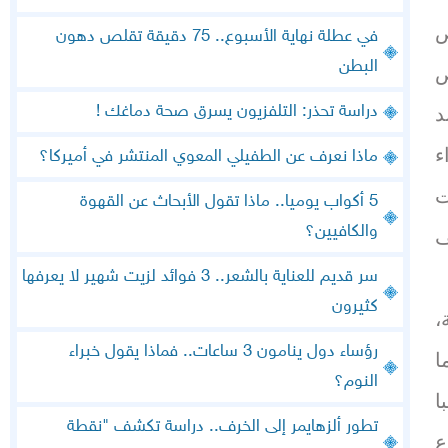
لف شخص
في عطلة نهاية الأسبوع.. 75 دقيقة تقلص دهون
البطن
ألف شخص
دراسة تحذر: التلفزيون يسرق صحة دماغك !
د
ء
ماذا نعرف عن الطفيلي المعوي المنتشر في أميركا؟
ت
5 أكواب يوميا.. ماذا تقول الأبحاث عن القهوة
والكافيين؟
ف
سر قديم للعناية بالشعر.. 3 فوائد لزيت شهير لا يعرفها
كثيرون
،
رؤساء دول ينامون 3 ساعات.. فماذا يقول خبراء
ة، كما
النوم؟
ا
تطور ألزهايمر إلى الخرف.. دراسة تكشف "نقطة
ع