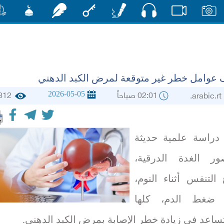
صوت
صور
فيديو
أقلام
مفتاح
رشفات
مشكاة
منش
عوامل خطر غير متوقعة لمرض الكبد الدهني
2026-05-05
02:01 صباحاً
812
arabic
دراسة علمية حديثة
ر الغدة الدرقية،
التنفس أثناء النوم،
ع ضغط الدم، كلها
ساعد في زيادة خطر الإصابة بمرض الكبد الدهني.