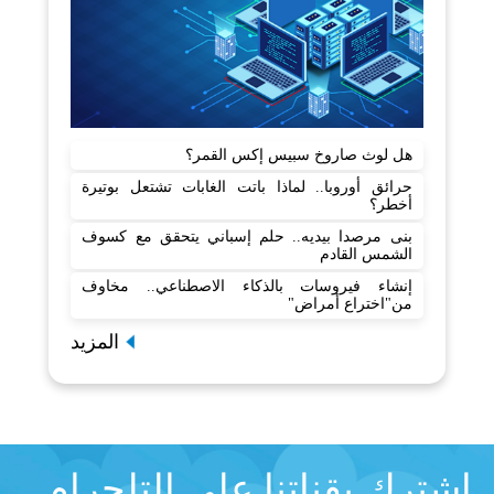
هل لوث صاروخ سبيس إكس القمر؟
حرائق أوروبا.. لماذا باتت الغابات تشتعل بوتيرة
أخطر؟
بنى مرصدا بيديه.. حلم إسباني يتحقق مع كسوف
الشمس القادم
إنشاء فيروسات بالذكاء الاصطناعي.. مخاوف
من"اختراع أمراض"
المزيد
اشترك بقناتنا على التلجرام