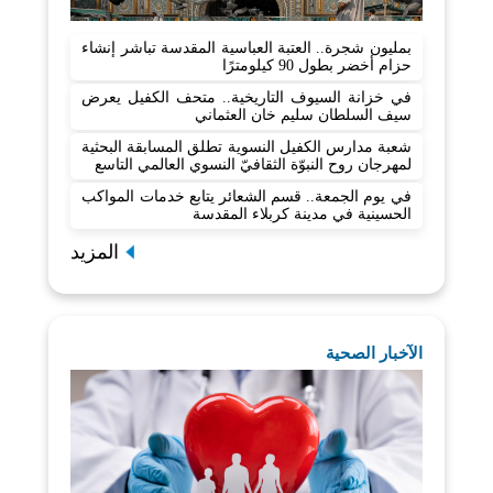
بمليون شجرة.. العتبة العباسية المقدسة تباشر إنشاء
حزام أخضر بطول 90 كيلومترًا
في خزانة السيوف التاريخية.. متحف الكفيل يعرض
سيف السلطان سليم خان العثماني
شعبة مدارس الكفيل النسوية تطلق المسابقة البحثية
لمهرجان روح النبوّة الثقافيّ النسوي العالمي التاسع
في يوم الجمعة.. قسم الشعائر يتابع خدمات المواكب
الحسينية في مدينة كربلاء المقدسة
المزيد
الآخبار الصحية