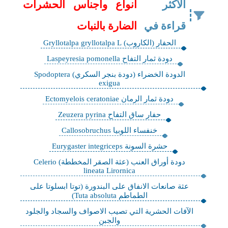
الاكثر
انواع واجناس الحشرات
قراءة في
الضارة بالنبات
الحفار (الكاروب) Gryllotalpa gryllotalpa L
دودة ثمار التفاح Laspeyresia pomonella
الدودة الخضراء (دودة بنجر السكري) Spodoptera
exigua
دودة ثمار الرمان Ectomyelois ceratoniae
حفار ساق التفاح Zeuzera pyrina
خنفساء اللوبيا Callosobruchus
حشرة السونة Eurygaster integriceps
دودة أوراق العنب (عثة الصقر المخططة) Celerio
lineata Lirornica
عثة صانعات الانفاق على البندورة (توتا ابسلوتا على
الطماطم Tuta absoluta)
الآفات الحشرية التي تصيب الاصواف والسجاد والجلود
والجبن