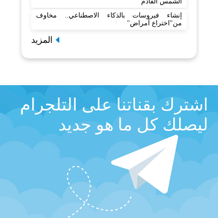
الشمس القادم
إنشاء فيروسات بالذكاء الاصطناعي.. مخاوف
من"اختراع أمراض"
المزيد
اشترك بقناتنا على التلجرام
ليصلك كل ما هو جديد