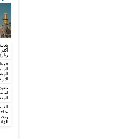
شعبة
زيارة
تثمي
الدي
المش
الأرب
معهد 
المقد
العت
نجاح
وتح
للزائ