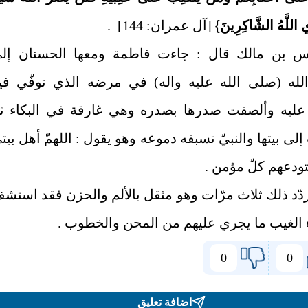
 اللَّهُ الشَّاكِرِينَ
}
[آل عمران: 144] .
 بن مالك قال : جاءت فاطمة ومعها الحسنان إل
له (صلى الله عليه واله) في مرضه الذي توفّي في
 عليه وألصقت صدرها بصدره وهي غارقة في البكاء ثم
لى بيتها والنبيّ تسبقه دموعه وهو يقول : اللهمّ أهل بيت
ودعهم كلّ مؤمن .
ّد ذلك ثلاث مرّات وهو مثقل بالألم والحزن فقد استشف
 الغيب ما يجري عليهم من المحن والخطوب .
0
0
اضافة تعليق