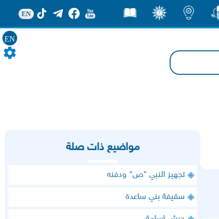
EN
ور
اضاءات
ثقف
قصص
EN
مواضيع ذات صلة
تجهيز النبي "ص" ودفنه
سقيفة بني ساعدة