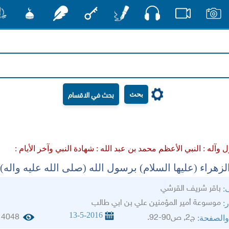
صوت
صور
فيديو
أقلام
مفتاح
رشفات
مشكاة
منش
بحث
 وآله :
النبي الأعظم محمد بن عبد الله :
شهادة النبي وآخر الأيام :
لزهراء (عليها السلام) برسول الله (صلى الله عليه واله)
باقر شريف القرشي
ف:
موسوعة أمير المؤمنين علي بن ابي طالب
ر:
13-5-2016
4048
ج2, ص90-92.
والصفحة: