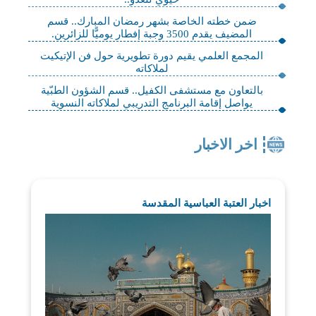
ضمن خطته الخاصة بشهر رمضان المبارك.. قسم
المضيف يقدم 3500 وجبة إفطار يوميًّا للزائرين.
المجمع العلمي يقيم دورة تطويرية حول فن الإتيكيت
لملاكاته
بالتعاون مع مستشفى الكفيل.. قسم الشؤون الطبّية
يواصل إقامة البرنامج التدريبي لملاكاته النسوية
اخر الاخبار
اخبار العتبة العباسية المقدسة