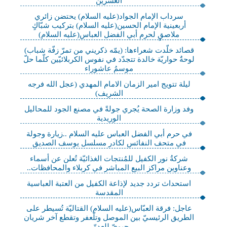
العشرين
سرداب الإمام الجواد(عليه السلام) يحتضن زائري
أربعينية الإمام الحسين(عليه السلام) بتركيب شبّاكٍ
ملاصقٍ لحرم أبي الفضل العباس(عليه السلام)
قصائد خلّدت شعراءها: (يمّه ذكريني من تمرّ زفّة شباب)
لوحةٌ حواريّة خالدة تتجدّد في نفوس الكربلائيّين كلّما حلّ
موسمُ عاشوراء
ليلة تتويج امير الزمان الامام المهدي (عجل الله فرجه
الشريف)
وفد وزارة الصحة يُجري جولةً في مصنع الجود للمحاليل
الوريدية
في حرم أبي الفضل العباس عليه السلام ..زيارة وجولة
في متحف النفائس لكادر مسلسل يوسف الصديق
شركةُ نور الكفيل للمُنتجات الغذائيّة تُعلن عن أسماء
وعناوين مراكز البيع المباشر في كربلاء والمحافظات..
استحداث تردد جديد لإذاعة الكفيل من العتبة العباسية
المقدسة
عاجل: فرقة العبّاس(عليه السلام) القتاليّة تُسيطر على
الطريق الرئيسيّ بين الموصل وتلّعفر وتقطع آخر شريان
حيويّ للعدوّ..