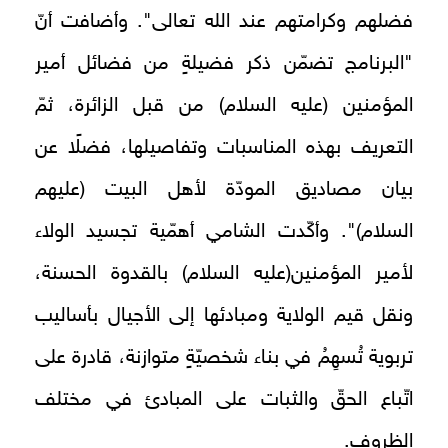
فضلهم وكرامتهم عند الله تعالى". وأضافت أنّ
"البرنامج تضمّن ذكر فضيلةٍ من فضائل أمير
المؤمنين (عليه السلام) من قبل الزائرة، ثمّ
التعريف بهذه المناسبات وتفاصيلها، فضلًا عن
بيان مصاديق المودّة لأهل البيت (عليهم
السلام)". وأكّدت الشامي أهمّية تجسيد الولاء
لأمير المؤمنين(عليه السلام) بالقدوة الحسنة،
ونقل قيم الولاية ومبادئها إلى الأجيال بأساليب
تربوية تُسهِمُ في بناء شخصيّةٍ متوازنة، قادرة على
اتّباع الحقّ والثبات على المبادئ في مختلف
الظروف.