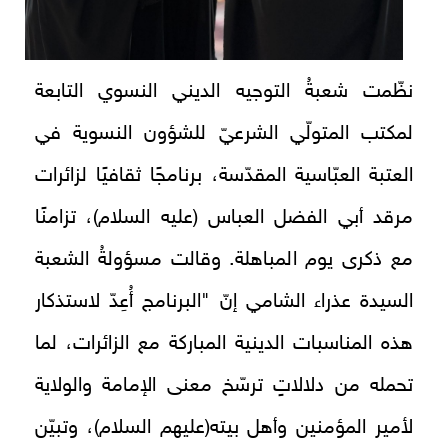
نظّمت شعبةُ التوجيه الديني النسوي التابعة
لمكتب المتولّي الشرعيّ للشؤون النسوية في
العتبة العبّاسية المقدّسة، برنامجًا ثقافيًا لزائرات
مرقد أبي الفضل العباس (عليه السلام)، تزامنًا
مع ذكرى يوم المباهلة. وقالت مسؤولةُ الشعبة
السيدة عذراء الشامي إنّ "البرنامج أُعِدّ لاستذكار
هذه المناسبات الدينية المباركة مع الزائرات، لما
تحمله من دلالاتٍ ترسّخ معنى الإمامة والولاية
لأمير المؤمنين وأهل بيته(عليهم السلام)، وتبيّن