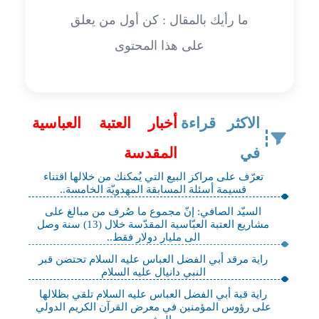
ما رأيك بالمقال : كن أول من يعلق
على هذا المحتوى
الاكثر قراءة
أخبار العتبة العباسية
في
المقدسة
تعرّف على مراكز البيع التي يُمكنك من خلالها اقتناء
قسيمة أسئلة المسابقة المهدويّة الخامسة..
السيّد الصافي: إنّ مجموع ما صُرف من مبالغ على
مشاريع العتبة العبّاسية المقدّسة خلال (13) سنة وصل
الى مليار دولار فقط..
راية مرقد أبي الفضل العباس عليه السلام تحتضن قبر
النبي دانيال عليه السلام
راية قبة أبي الفضل العباس عليه السلام تلقي بظلالها
على رؤوس المؤمنين في معرض القرآن الكريم الدولي