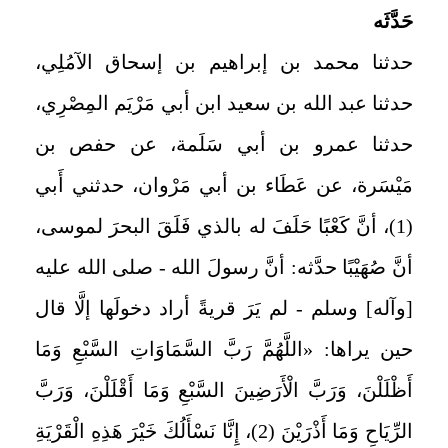
حَدَّثَه
حدثنا محمد بن إبراهيم بن إسحاق الآمُلِي،
حدثنا عبد الله بن سعيد ابن أبي مَرْيَم المِصْرِي،
حدثنا عمرو بن أبي سَلَمة، عن حفص بن
مَيْسَرة، عن عَطَاء بن أبي مَرْوان، حدثني أَبي
(1)، أنَّ كَعْبًا حَلَفَ له بالذي فَلَقَ البحرَ لموسى،
أنَّ صُهَيْبًا حدَّثه: أنَّ رسولَ الله - صلى الله عليه
[وآله] وسلم - لم يَرَ قريةً أراد دخولَها إلَّا قال
حين يراها: «اللَّهُمَّ رَبَّ السَّمَاوَاتِ السَّبْعِ وَمَا
أَظْلَلْنَ، وَرَبَّ الْأَرَضِينَ السَّبْعِ وَمَا أَقْلَلْنَ، وَرَبَّ
الرِّيَاحِ وَمَا أَذْرَيْنَ (2)، إِنَّا نَسْأَلُكَ خَيْرَ هَذِهِ الْقَرْيَةِ