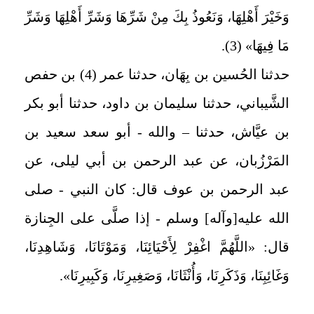
وَخَيْرَ أَهْلِهَا، وَنَعُوذُ بِكَ مِنْ شَرِّهَا وَشَرِّ أَهْلِهَا وَشَرِّ
مَا فِيهَا» (3).
حدثنا الحُسين بن بِهَان، حدثنا عمر (4) بن حفص
الشَّيباني، حدثنا سليمان بن داود، حدثنا أبو بكر
بن عيَّاش، حدثنا – والله - أبو سعد سعيد بن
المَرْزُبان، عن عبد الرحمن بن أبي ليلى، عن
عبد الرحمن بن عوف قال: كان النبي - صلى
الله عليه[وآله] وسلم - إذا صلَّى على الجِنازة
قال: «اللَّهُمَّ اغْفِرْ لِأَحْيَائِنَا، وَمَوْتَانَا، وَشَاهِدِنَا،
وَغَائِبِنَا، وَذَكَرِنَا، وَأُنْثَانَا، وَصَغِيرِنَا، وَكَبِيرِنَا».