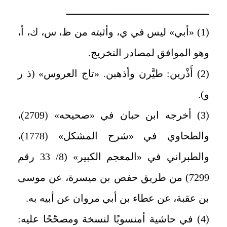
ـــــــــــــــــــــــــــــــــــــــــــــــ
(1) «أبي» ليس في ي، وأثبته من ظ، س، ك، أ،
وهو الموافق لمصادر التخريج.
(2) أَذْرين: طيَّرن وأذهبن. «تاج العروس» (ذ ر
و).
(3) أخرجه ابن حبان في «صحيحه» (2709)،
والطحاوي في «شرح المشكل» (1778)،
والطبراني في «المعجم الكبير» (8/ 33 رقم
7299) من طريق حفص بن ميسرة، عن موسى
بن عقبة، عن عطاء بن أبي مروان عن أبيه به.
(4) في حاشية أمنسوبًا لنسخة ومصحّحًا عليه: