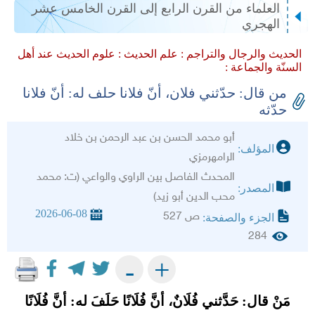
العلماء من القرن الرابع إلى القرن الخامس عشر
الهجري
الحديث والرجال والتراجم :
علم الحديث :
علوم الحديث عند أهل
السنّة والجماعة :
من قال: حدّثني فلان، أنّ فلانا حلف له: أنّ فلانا
حدّثه
أبو محمد الحسن بن عبد الرحمن بن خلاد
المؤلف:
الرامهرمزي
المحدث الفاصل بين الراوي والواعي (ت: محمد
المصدر:
محب الدين أبو زيد)
2026-06-08
ص 527
الجزء والصفحة:
284
+
-
مَنْ قال: حَدَّثني فُلَانٌ، أنَّ فُلَانًا حَلَفَ له: أنَّ فُلَانًا