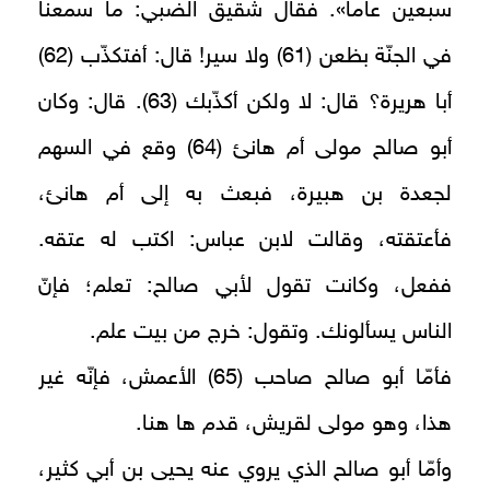
سبعين عاما». فقال شقيق الضبي: ما سمعنا
في الجنّة بظعن (61) ولا سير! قال: أفتكذّب (62)
أبا هريرة؟ قال: لا ولكن أكذّبك (63). قال: وكان
أبو صالح مولى أم هانئ (64) وقع في السهم
لجعدة بن هبيرة، فبعث به إلى أم هانئ،
فأعتقته، وقالت لابن عباس: اكتب له عتقه.
ففعل، وكانت تقول لأبي صالح: تعلم؛ فإنّ
الناس يسألونك. وتقول: خرج من بيت علم.
فأمّا أبو صالح صاحب (65) الأعمش، فإنّه غير
هذا، وهو مولى لقريش، قدم ها هنا.
وأمّا أبو صالح الذي يروي عنه يحيى بن أبي كثير،