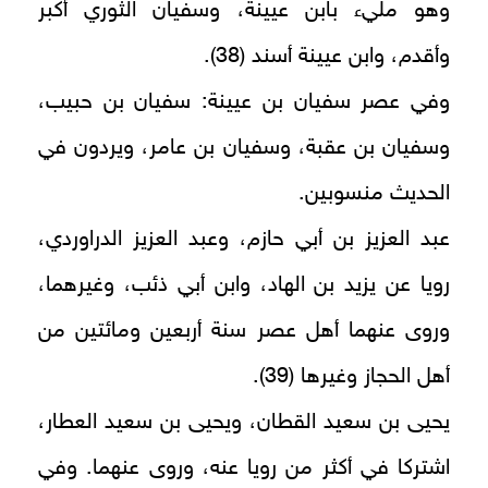
وهو مليء بابن عيينة، وسفيان الثوري أكبر
وأقدم، وابن عيينة أسند (38).
وفي عصر سفيان بن عيينة: سفيان بن حبيب،
وسفيان بن عقبة، وسفيان بن عامر، ويردون في
الحديث منسوبين.
عبد العزيز بن أبي حازم، وعبد العزيز الدراوردي،
رويا عن يزيد بن الهاد، وابن أبي ذئب، وغيرهما،
وروى عنهما أهل عصر سنة أربعين ومائتين من
أهل الحجاز وغيرها (39).
يحيى بن سعيد القطان، ويحيى بن سعيد العطار،
اشتركا في أكثر من رويا عنه، وروى عنهما. وفي