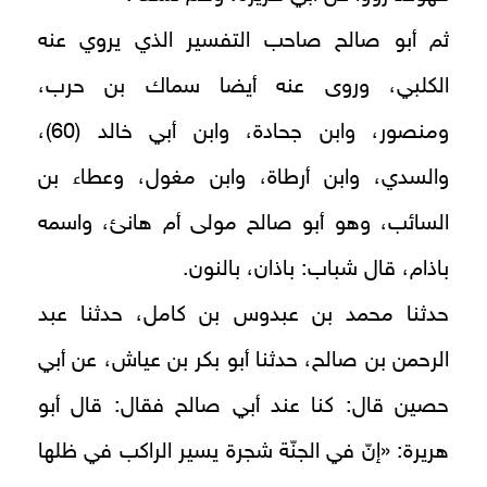
ثم أبو صالح صاحب التفسير الذي يروي عنه
الكلبي، وروى عنه أيضا سماك بن حرب،
ومنصور، وابن جحادة، وابن أبي خالد (60)،
والسدي، وابن أرطاة، وابن مغول، وعطاء بن
السائب، وهو أبو صالح مولى أم هانئ، واسمه
باذام، قال شباب: باذان، بالنون.
حدثنا محمد بن عبدوس بن كامل، حدثنا عبد
الرحمن بن صالح، حدثنا أبو بكر بن عياش، عن أبي
حصين قال: كنا عند أبي صالح فقال: قال أبو
هريرة: «إنّ في الجنّة شجرة يسير الراكب في ظلها