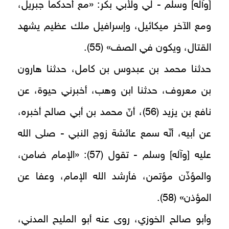
[وآله] وسلم - لي ولأبي بكر: «مع أحدكما جبريل،
ومع الآخر ميكائيل، وإسرافيل ملك عظيم يشهد
القتال، ويكون في الصف» (55).
حدثنا محمد بن عبدوس بن كامل، حدثنا هارون
بن معروف، حدثنا ابن وهب، أخبرني حيوة، عن
نافع بن يزيد (56)، أنّ محمد بن أبي صالح أخبره،
عن أبيه، أنّه سمع عائشة زوج النبي - صلى الله
عليه [وآله] وسلم - تقول (57): «الإمام ضامن،
والمؤذّن مؤتمن، فأرشد الله الإمام، وعفا عن
المؤذن» (58).
وأبو صالح الخوزي، روى عنه أبو المليح المدني،