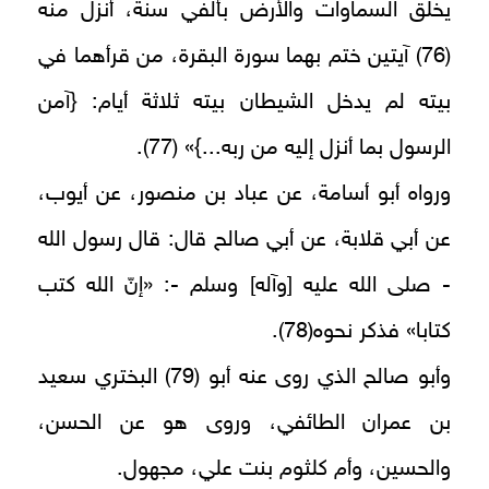
يخلق السماوات والأرض بألفي سنة، أنزل منه
(76) آيتين ختم بهما سورة البقرة، من قرأهما في
{
بيته لم يدخل الشيطان بيته ثلاثة أيام:
آمن
}
الرسول بما أنزل إليه من ربه...
» (77).
ورواه أبو أسامة، عن عباد بن منصور، عن أيوب،
عن أبي قلابة، عن أبي صالح قال: قال رسول الله
- صلى الله عليه [وآله] وسلم -: «إنّ الله كتب
كتابا» فذكر نحوه(78).
وأبو صالح الذي روى عنه أبو (79) البختري سعيد
بن عمران الطائفي، وروى هو عن الحسن،
والحسين، وأم كلثوم بنت علي، مجهول.