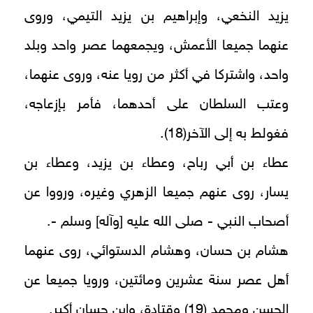
يزيد النخعي، وإبراهيم بن يزيد التيمي، وروى
عنهما جميعا الأعمش، ويجمعهما عصر واحد وبلد
واحد، واشتركا في أكثر من رويا عنه، وروى عنهما،
وعتب السلطان على أحدهما، فأمر بإزعاجه،
فغولط به إلى الآخر(18).
عطاء بن أبي رباح، وعطاء بن يزيد، وعطاء بن
يسار، روى عنهم جميعا الزهري وغيره، ورووا عن
أصحاب النبي - صلى الله عليه [وآله] وسلم -.
هشام بن حسان، وهشام الدستوائي، روى عنهما
أهل عصر سنة عشرين ومائتين، ورويا جميعا عن
الحسن ومحمد (19) وقتادة، وابن حسان أكبر.