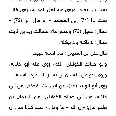
بسر بن سعيد، وروى عنه أهل المدينة، روى قال:
بعت بزا (71) إلى الموسم - أو قال: برا (72) -
فقال: نعجل (73) وتضع لنا؟ فسألت زيد بن ثابت
فقال: لا تأكله ولا توكله.
قال علي بن المديني: هذا اسمه عبيد.
وأبو صالح الخولاني الذي روى عنه أبو قلابة،
وروى هو عن النعمان بن بشير، لا يعرف اسمه.
روى أبو الوليد (74)، عن أبي (75) قحذم، عن أبي
قلابة، عن أبي صالح الخولاني، عن النعمان بن
بشير قال: «إنّ الله - عزّ وجلّ - كتب كتابا قبل أن