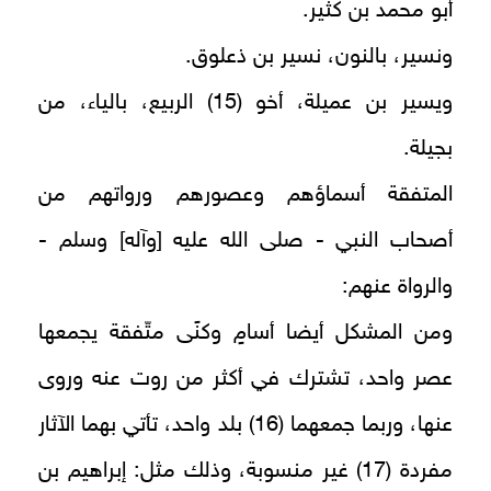
أبو محمد بن كثير.
ونسير، بالنون، نسير بن ذعلوق.
ويسير بن عميلة، أخو (15) الربيع، بالياء، من
بجيلة.
المتفقة أسماؤهم وعصورهم ورواتهم من
أصحاب النبي - صلى الله عليه [وآله] وسلم -
والرواة عنهم:
ومن المشكل أيضا أسامٍ وكنًى متّفقة يجمعها
عصر واحد، تشترك في أكثر من روت عنه وروى
عنها، وربما جمعهما (16) بلد واحد، تأتي بهما الآثار
مفردة (17) غير منسوبة، وذلك مثل: إبراهيم بن