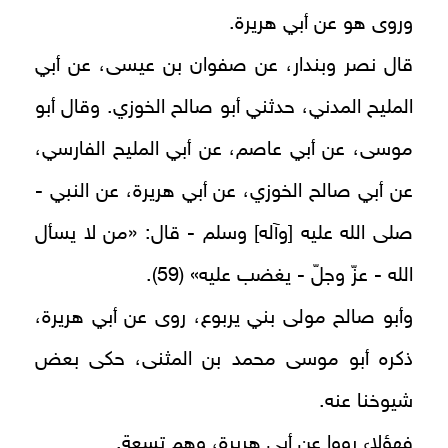
وروى هو عن أبي هريرة.
قال نصر وبندار، عن صفوان بن عيسى، عن أبي
المليح المدني، حدثني أبو صالح الخوزي. وقال أبو
موسى، عن أبي عاصم، عن أبي المليح الفارسي،
عن أبي صالح الخوزي، عن أبي هريرة، عن النبي -
صلى الله عليه [وآله] وسلم - قال: «من لا يسأل
الله - عزّ وجلّ - يغضب عليه» (59).
وأبو صالح مولى بني يربوع، روى عن أبي هريرة،
ذكره أبو موسى محمد بن المثنى، حكى بعض
شيوخنا عنه.
فهؤلاء رووا عن أبي هريرة، وهم تسعة.