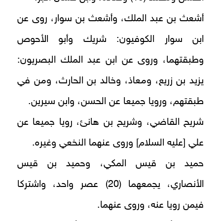
أشعث بن عبد الملك، وأشعث بن سوار، روى عن
ابن سوار الكوفيون: شريك وأبو الأحوص
وطبقتهما، وروى عن ابن عبد الملك البصريون:
يزيد بن زريع، ومعاذ، وخالد بن الحارث، ومن في
طبقتهم، ورويا جميعا عن الحسن، وابن سيرين.
شريح القاضي، وشريح بن هانئ، رويا جميعا عن
علي [عليه السلام] وروى عنهما النخعي وغيره.
حميد بن قيس المكي، وحميد بن قيس
الأنصاري، يجمعهما (20) عصر واحد، واشتركا
فيمن رويا عنه، وروى عنهما.