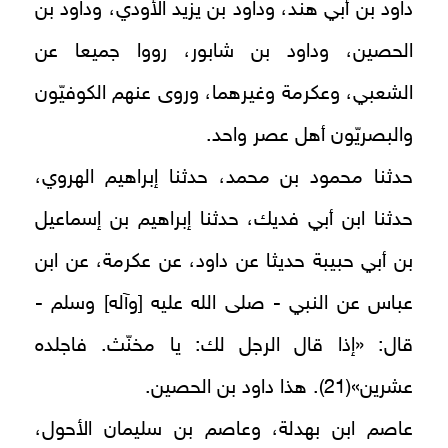
داود بن أبي هند، وداود بن يزيد الأودي، وداود بن
الحصين، وداود بن شابور، رووا جميعا عن
الشعبي، وعكرمة وغيرهما، وروى عنهم الكوفيّون
والبصريّون أهل عصر واحد.
حدثنا محمود بن محمد، حدثنا إبراهيم الهروي،
حدثنا ابن أبي فديك، حدثنا إبراهيم بن إسماعيل
بن أبي حبيبة حديثا عن داود، عن عكرمة، عن ابن
عباس عن النبي - صلى الله عليه [وآله] وسلم -
قال: «إذا قال الرجل لك: يا مخنّث. فاجلده
عشرين»(21). هذا داود بن الحصين.
عاصم ابن بهدلة، وعاصم بن سليمان الأحول،