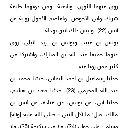
روى عنهما الثوري، وشعبة، ومن دونهما طبقة
شريك وأبي الأحوص، ولعاصم الأحول رواية عن
أنس (22)، وليس ذلك لابن بهدلة.
يونس بن عبيد، ويونس بن يزيد الأيلي، روى
عنهما جميعا عبد الله بن المبارك، واشتركا في
كثير ممن رويا عنه.
حدثنا إسماعيل بن أحمد اليماني، حدثنا محمد بن
عبد الله المخرمي (23)، حدثنا معاذ بن هشام،
حدثنا أبي، عن يونس، عن قتادة، عن أنس بن
مالك، قال: ما أكل النبي - صلى الله عليه [وآله]
وسلم - على خوان (24)، ولا في سكرجة (25)، ولا