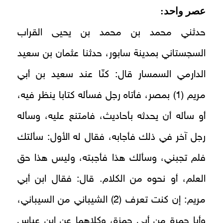
عصر واحد:
حدثني محمد بن محمد بن يحيى القراب
السجستاني بمدينة سابور، حدثنا عثمان بن سعيد
الدارمي السمسار قال: كنّا عند سعيد بن أبي
مريم (1) بمصر، فأتاه رجل فسأله كتابا ينظر فيه،
أو سأله أن يحدثه بأحاديث، فامتنع عليه، وسأله
رجل آخر في ذلك فأجابه، فقال له الأول: سألتك
فلم تجبني، وسألك هذا فأجبته، وليس هذا حق
العلم، أو نحوه من الكلام. قال: فقال ابن أبي
مريم: إن كنت تعرف (2) الشيباني من السيباني،
وأبا جمرة من أبي حمزة، وكلاهما عن ابن عباس