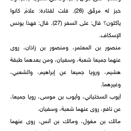
خبز له مرقّق (26). قلت لقتادة: علامَ كانوا
يأكلون؟ قال: على السفر (27). قال: فهذا يونس
الإسكاف.
منصور بن المعتمر، ومنصور بن زاذان، روى
عنهما جميعا شعبة، وسفيان، ومن بعدهما طبقة
هشيم، ورويا جميعا عن إبراهيم، والشعبي،
وغيرهما.
أيوب السختياني، وأيوب بن موسى، رويا جميعا،
عن نافع، روى عنهما شعبة، وسفيان.
مالك بن مغول، ومالك بن أنس، روى عنهما