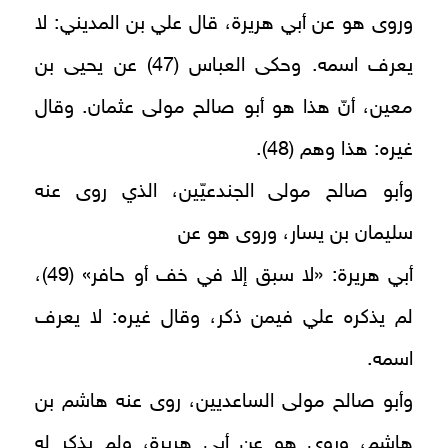
وروى هو عن أبي هريرة، قال علي بن المديني: لا
يعرف اسمه. وحكى العباس (47) عن يحيى بن
معين، أنّ هذا هو أبو صالح مولى عثمان. وقال
غيره: هذا وهم (48).
وأبو صالح مولى الجندعيّين، الذي روى عنه
سليمان بن يسار، وروى هو عن
أبي هريرة: «لا سبق إلا في خف أو حافر» (49)،
لم يذكره علي فيمن ذكر، وقال غيره: لا يعرف
اسمه.
وأبو صالح مولى الساعديين، روى عنه هاشم بن
هاشم، وروى هو عن أبي هريرة، ولم يذكر له