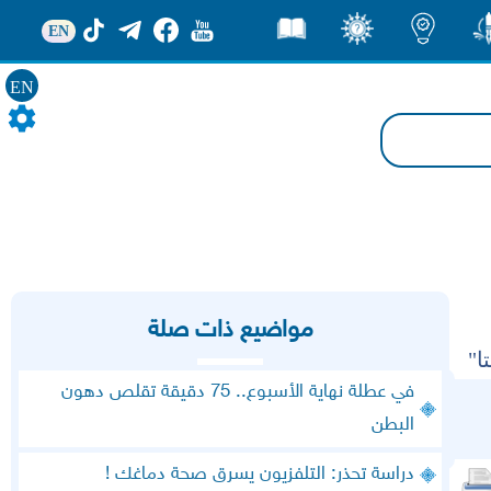
EN
ور
اضاءات
ثقف
قصص
EN
مواضيع ذات صلة
ا"
في عطلة نهاية الأسبوع.. 75 دقيقة تقلص دهون
البطن
دراسة تحذر: التلفزيون يسرق صحة دماغك !