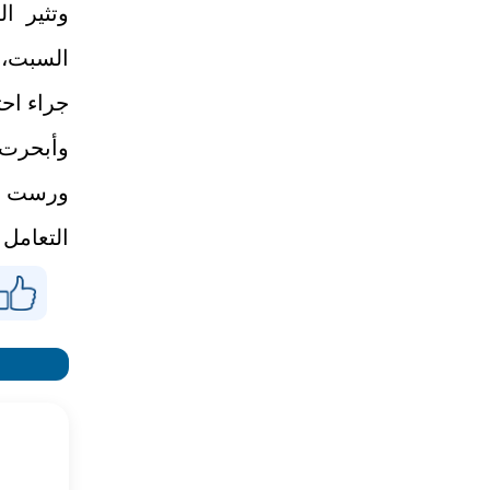
وتثير ا
السبت، 
جراء احت
وأبحرت 
ورست قب
التعامل 