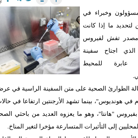
سؤولون وخبراء في
ن لتحديد ما إذا كانت
 مصدر تفش لفيروس
 الذي اجتاح سفينة
ة عابرة للمحيط
.
الة الطوارئ الصحية على متن السفينة الراسية في عر
م في هونديوس"، بينما تشهد الأرجنتين ارتفاعا في حالا
 بفيروس "هانتا"، وهو ما يعزوه العديد من باحثي الصح
لمحليين إلى التأثيرات المتسارعة مؤخرا لتغير المناخ.