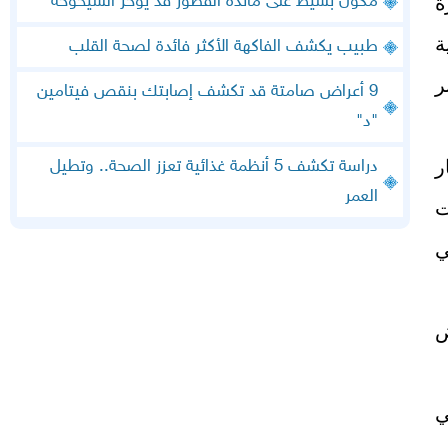
ة
مكون بسيط على مائدة الفطور قد يؤخر الشيخوخة
ة
طبيب يكشف الفاكهة الأكثر فائدة لصحة القلب
ر
9 أعراض صامتة قد تكشف إصابتك بنقص فيتامين
"د"
ر
دراسة تكشف 5 أنظمة غذائية تعزز الصحة.. وتطيل
العمر
ت
ي
ض
ي