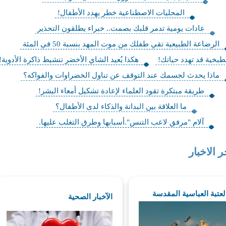
المحليات الاصطناعية خطر يهدد الأطفال!
عادات يومية تدمر قلبك بصمت.. خبراء يطلقون التحذير
الرضاعة الطبيعية تقي طفلك من موت المهد بنسبة 50 في المئة
طبخية قد تهدد حياتك!
هكذا يُعيد الشاي الأخضر تنشيط ذاكرة الأدوية!
ماذا يحدث لجسمك عند التوقف عن تناول الخضراوات والفواكه؟
طريقة مبتكرة تقود العلماء لإعادة تشكيل أمعاء البشر!
ما العلاقة بين البدانة والذكاء لدى الأطفال؟
آلام "مرفق لاعب التنس".أسبابها وطرق التغلب عليها.
ر الاخبار
العتبة العباسية المقدسة
الآخبار الصحية