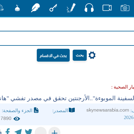
صوت
صور
فيديو
أقلام
مفتاح
رشفات
مشكاة
منش
بحث
بار الصحية :
لسفينة الموبوءة"..الأرجنتين تحقق في مصدر تفشي "هانت
skynewsarabia.com
ف:
المصدر:
الجزء والصفحة:
2026
7890
+
-