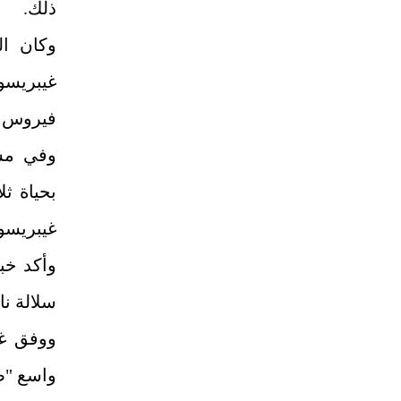
ذلك.
وكان ال
غيبريسو
فيروس "ه
وفي مس
بحياة ث
غيبريسوس
وأكد خب
سلالة نا
ووفق غ
واسع "ض