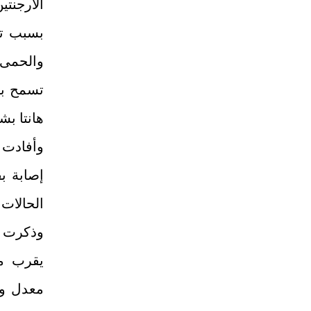
الأرجنت
بسبب تغ
والحمى 
تسمح بت
هانتا بش
الحالات 
وذكرت وز
يقرب من