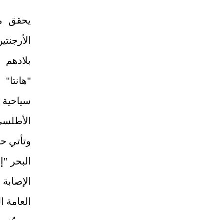
يحقق م
الأرجنتي
بلادهم
"هانتا"
سياحي
الأطلسي
وتأتي ح
البحر "إ
الإصابة
العامة ا