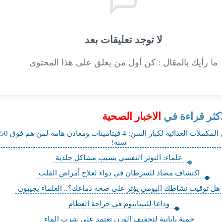
لا توجد تعليقات بعد
ما رأيك بالمقال : كن أول من يعلق على هذا المحتوى
اكثر قراءة في
الاخبار الصحية
أفضل المكملات الغذائية لكبار السن: 4 فيتامينات ومعادن هامة لمن هم فوق 50
سنة!
علماء: التوتر النفسي يسبب مشاكل جلدية
اكتشاف مضاد للسرطان في دواء لعلاج أمراض القلب
هل توقيت نشاطك اليومي يؤثر على صحة دماغك؟.. العلماء يجيبون
وداعا للتيتانيوم في جراحة العظام
حمية يابانية لتخفيف الوزن تعتمد على شرب الماء