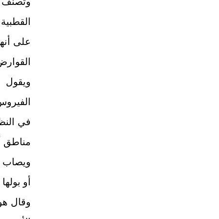
وتصنّف ا
القطبية
على أنها
القوارض 
ويقول خ
الفيروس،
في النظ
مناطق أ
ويصاب ا
أو بولها أ
وقال هو