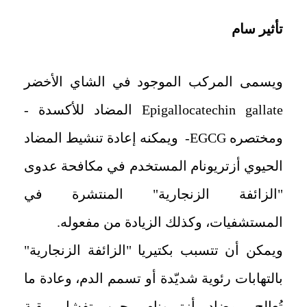
تأثير سام
ويسمى المركب الموجود في الشاي الأخضر
Epigallocatechin gallate المضاد للأكسدة -
ومختصره EGCG- ويمكنه إعادة تنشيط المضاد
الحيوي أزتريونام المستخدم في مكافحة عدوى
"الزائفة الزنجارية" المنتشرة في
المستشفيات، وكذلك الزيادة من مفعوله.
ويمكن أن تتسبب بكتيريا "الزائفة الزنجارية"
بالتهابات رئوية شديّدة أو تسمم الدم، وعادة ما
تُعالج بمضاد أزتريونام، حين تفشل بقية