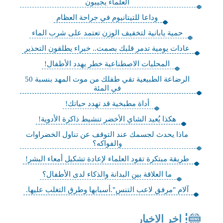
العلماء يجيبون
وداعا للتيتانيوم في جراحة العظام
حمية يابانية لتخفيف الوزن تعتمد على شرب الماء
عادات يومية تدمر قلبك بصمت.. خبراء يطلقون التحذير
المحليات الاصطناعية خطر يهدد الأطفال!
الرضاعة الطبيعية تقي طفلك من موت المهد بنسبة 50
في المئة
أداة مطبخية قد تهدد حياتك!
هكذا يُعيد الشاي الأخضر تنشيط ذاكرة الأدوية!
ماذا يحدث لجسمك عند التوقف عن تناول الخضراوات
والفواكه؟
طريقة مبتكرة تقود العلماء لإعادة تشكيل أمعاء البشر!
ما العلاقة بين البدانة والذكاء لدى الأطفال؟
آلام "مرفق لاعب التنس".أسبابها وطرق التغلب عليها.
اخر الاخبار