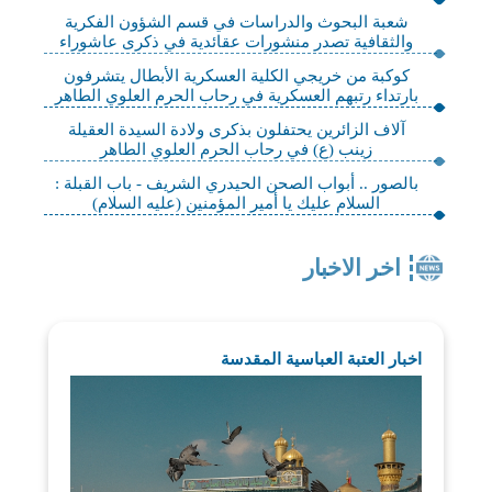
شعبة البحوث والدراسات في قسم الشؤون الفكرية
والثقافية تصدر منشورات عقائدية في ذكرى عاشوراء
كوكبة من خريجي الكلية العسكرية الأبطال يتشرفون
بارتداء رتبهم العسكرية في رحاب الحرم العلوي الطاهر
آلاف الزائرين يحتفلون بذكرى ولادة السيدة العقيلة
زينب (ع) في رحاب الحرم العلوي الطاهر
بالصور .. أبواب الصحن الحيدري الشريف - باب القبلة :
السلام عليك يا أمير المؤمنين (عليه السلام)
اخر الاخبار
اخبار العتبة العباسية المقدسة