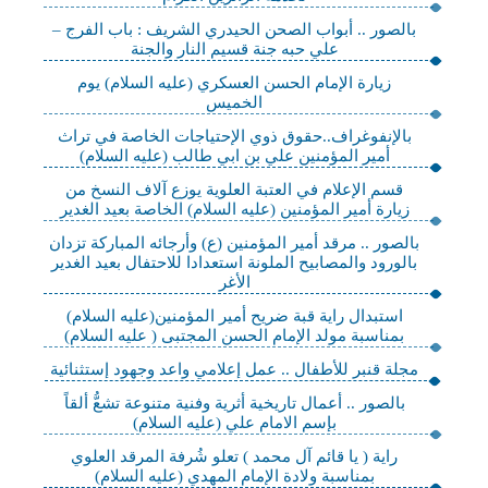
بالصور .. أبواب الصحن الحيدري الشريف : باب الفرج –
علي حبه جنة قسيم النار والجنة
زيارة الإمام الحسن العسكري (عليه السلام) يوم
الخميس
بالإنفوغراف..حقوق ذوي الإحتياجات الخاصة في تراث
أمير المؤمنين علي بن ابي طالب (عليه السلام)
قسم الإعلام في العتبة العلوية يوزع آلاف النسخ من
زيارة أمير المؤمنين (عليه السلام) الخاصة بعيد الغدير
بالصور .. مرقد أمير المؤمنين (ع) وأرجائه المباركة تزدان
بالورود والمصابيح الملونة استعدادا للاحتفال بعيد الغدير
الأغر
استبدال راية قبة ضريح أمير المؤمنين(عليه السلام)
بمناسبة مولد الإمام الحسن المجتبى ( عليه السلام)
مجلة قنبر للأطفال .. عمل إعلامي واعد وجهود إستثنائية
بالصور .. أعمال تاريخية أثرية وفنية متنوعة تشعُّ ألقاً
بإسم الامام علي (عليه السلام)
راية ( يا قائم آل محمد ) تعلو شُرفة المرقد العلوي
بمناسبة ولادة الإمام المهدي (عليه السلام)