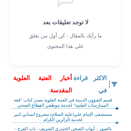
لا توجد تعليقات بعد
ما رأيك بالمقال : كن أول من يعلق
على هذا المحتوى
الاكثر قراءة
أخبار العتبة العلوية
في
المقدسة
قسم الشؤون الدينية في العتبة العلوية يصدر كتاب "فقه
الممارسات الطبية" لخدمة موظفي القطاع الصحي
مستشفى الإمام علي(عليه السلام) مشروع انساني كبير
لخدمة الزائرين الكرام
بالصور .. أبواب الصحن الحيدري الشريف : باب الفرج –