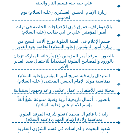
علي حبه جنة قسيم النار والجنة
زيارة الإمام الحسن العسكري (عليه السلام) يوم
الخميس
بالإنفوغراف..حقوق ذوي الإحتياجات الخاصة في تراث
أمير المؤمنين علي بن ابي طالب (عليه السلام)
قسم الإعلام في العتبة العلوية يوزع آلاف النسخ من
زيارة أمير المؤمنين (عليه السلام) الخاصة بعيد الغدير
بالصور .. مرقد أمير المؤمنين (ع) وأرجائه المباركة تزدان
بالورود والمصابيح الملونة استعدادا للاحتفال بعيد الغدير
الأغر
استبدال راية قبة ضريح أمير المؤمنين(عليه السلام)
بمناسبة مولد الإمام الحسن المجتبى ( عليه السلام)
مجلة قنبر للأطفال .. عمل إعلامي واعد وجهود إستثنائية
بالصور .. أعمال تاريخية أثرية وفنية متنوعة تشعُّ ألقاً
بإسم الامام علي (عليه السلام)
راية ( يا قائم آل محمد ) تعلو شُرفة المرقد العلوي
بمناسبة ولادة الإمام المهدي (عليه السلام)
شعبة البحوث والدراسات في قسم الشؤون الفكرية