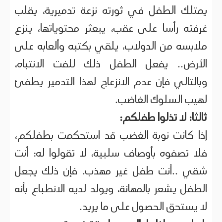
يمتلك الطفل في ثورته نزعة تدميرية، يقلب
غرفته رأسا على عقب، يبعثر محتوياتها، ينزع
ملابسه من الدولاب، يلقي بكتبه وألعابه على
الأرض.. يفعل الطفل ذلك للفت الانتباه،
وبالتالي فإن عدم الانزعاج لهذا التدمير يطفئ
لهيب السلوك الغاضب.
ثالثا: لا تذلوا طفلكم:
إذا كانت نوبة الغضب قد استحكمت بطفلكم،
فلا تصفوه بأوصاف سلبية، لا تقولوا له: أنت
شقي ..أنت طفل غير مهذب. فإن ذلك يجعل
الطفل يشعر بالمهانة، ويولد لديه الانطباع بأنه
لا يستحق الحصول على ما يريد.