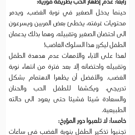
رابعا: عدم إظهار الحب بطريقة فورية:
حينما يدخل الصغير في نوبة الغضب، ويدمر
محتويات غرفته، يخطئ بعض المربين ويسرعون
الى احتضان الصغير وتقبيله، وهما بذلك يدعمان
الطفل ليكرر هذا السلوك الغاضب!
لهذا على الآباء والأمهات عدم هدهدة الطفل
وتقبيله واحتضانه إلا بعد فترة من انتهاء نوبة
الغضب. والأفضل أن يظهرا الاهتمام بشكل
تدريجي، ويكشفا للطفل الحب والحنان
والسعادة شيئا فشيئا حتى يعود الى حالته
الطبيعية.
خامسا: لا تلعبوا دور المؤرخ:
تجنبوا تذكير الطفل بنوبة الغضب في ساعات