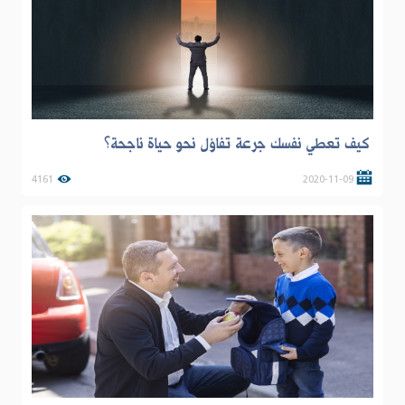
كيف تعطي نفسك جرعة تفاؤل نحو حياة ناجحة؟
4161
2020-11-09