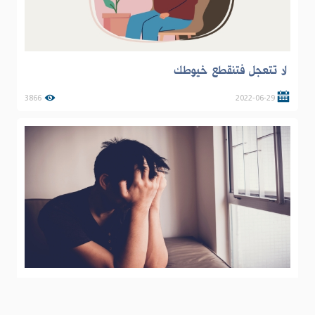
لا تتعجل فتنقطع خيوطك
3866
2022-06-29
عش في حدود يومك