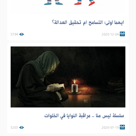
ايهما اولى: التسامح ام تحقيق العدالة؟
5794
2020-12-04
سلسلة ليس منا .. مراقبة النوايا في الخلوات
5203
2020-07-19