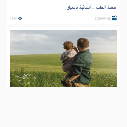
مهنة الطب .. انسانية بامتياز
4304
2020-04-22
عود ابنك على مصارحتك
3266
2023-10-24