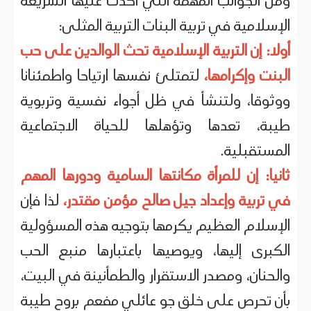
ومن الجوانب المهمة التي أكدت عليها الشريعة
الإسلامية في تربية البنات التربية المثلى:
أولا: إن التربية الإسلامية تحث الوالدين على حب
البنت وإكرامها،
لتمتلئ نفسها ارتياحا واطمئنانا
ووثوقا، ولتنشأ في ظل أجواء نفسية وتربوية
طيبة، تعدها وتؤهلها للحياة الاجتماعية
المستقبلية.
ثانيا: إن للمرأة مكانتها السامية ودورها المهم
في تربية وإعداد جيل صالح مؤمن مقتدر،
لذا فإن
الإسلام العظيم يكرمها بتوجيه هذه المسؤولية
الكبرى إليها، ويوصيها باعتبارها منبع الحب
والحنان، ومصدر الاستقرار والطمأنينة في البيت،
بأن تحرص على خلق جو عائلي مفعم بروح طيبة