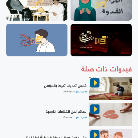
فيدوات ذات صلة
خمس تحديات تحيط بالمؤمن
تاريخ النشر :
2019-06-18
نصائح لحل الخلافات الزوجية
تاريخ النشر :
2024-12-27
متى يكونُ فرطُ الحركةِ مُشكِلةً لطفلِك؟