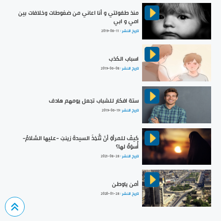
منذ طفولتي و أنا اعاني من ضغوطات وخلافات بين
امي و ابي
تاريخ النشر :
2019-08-11
اسباب الكذب
تاريخ النشر :
2019-06-08
ستة افكار للشباب تجعل يومهم هادف
تاريخ النشر :
2019-06-19
كيفَ للمرأةِ أنْ تَتَّخِذَ السيدةَ زينبَ -عليها السَّلامُ-
أُسوَةً لها؟
تاريخ النشر :
2021-08-28
أمن ياوطن
تاريخ النشر :
2020-01-28