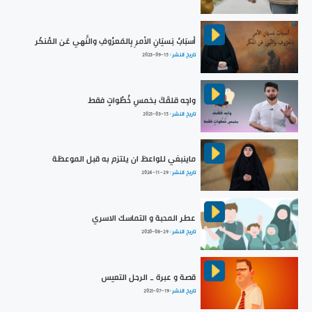
أسبَابُ نِسيَانِ الأمرِ بِالمَعرُوفِ والنَّهي عَن المُنكَر
تاريخ النشر :
2023-09-15
واجِه قلقَكَ بخمسِ خُطُواتٍ فقط
تاريخ النشر :
2021-03-15
ماينبغي للواعظ ان يلتزم به قبل الموعظة
تاريخ النشر :
2024-11-29
عطر المحبة و التماسك الاسري
تاريخ النشر :
2020-08-29
قصة و عبرة _ الرجل التعيس
تاريخ النشر :
2021-07-19