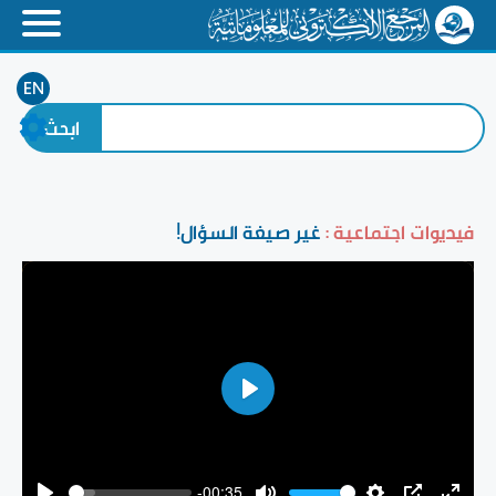
EN
فيديوات اجتماعية :
غير صيغة السؤال!
Play
-00:35