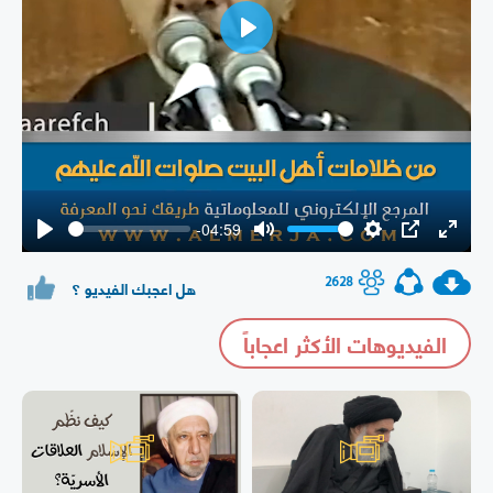
Play
-04:59
Play
Mute
Settings
PIP
Enter
fullsc
2628
هل اعجبك الفيديو ؟
الفيديوهات الأكثر اعجاباً