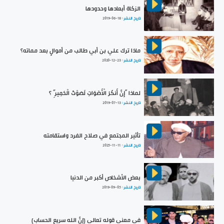
الزكاة أبعادها وحدودها
تاريخ النشر :
2019-06-18
ماذا ترك علي بن أبي طالب من أموالٍ بعد مماته؟
تاريخ النشر :
2020-12-23
لماذا “إِنَّ أَنكَرَ الْأَصْوَاتِ لَصَوْتُ الْحَمِيرِ” ؟
تاريخ النشر :
2019-07-13
تأثير المجتمع في صلاح الفرد واستقامته
تاريخ النشر :
2025-11-11
بعض الأشخاص أكبر من الدنيا
تاريخ النشر :
2019-09-05
في معنى قوله تعالى {إنَّ الله سريع الحساب}