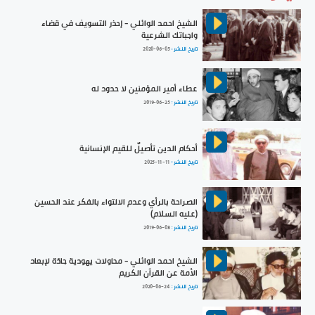
الشيخ احمد الوائلي - إحذر التسويف في قضاء
واجباتك الشرعية
تاريخ النشر :
2020-06-05
عطاء أمير المؤمنين لا حدود له
تاريخ النشر :
2019-06-25
أحكام الدين تأصيلٌ للقيم الإنسانية
تاريخ النشر :
2025-11-11
الصراحة بالرأي وعدم الالتواء بالفكر عند الحسين
(عليه السلام)
تاريخ النشر :
2019-06-08
الشيخ احمد الوائلي - محاولات يهودية جادّة لإبعاد
الأمة عن القرآن الكريم
تاريخ النشر :
2020-06-24