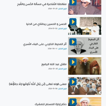
مغالطة الأشاعرة في مسألة الحُسن والقُبح
تاريخ النشر :
2024-10-20
الحسن و الحسين ريحانتاي من الدنيا
تاريخ النشر :
2019-07-03
أثر المحيط الخارجي على البناء الأسري
تاريخ النشر :
2024-04-11
مقتل عبد الله الرضيع
تاريخ النشر :
2023-07-30
معنى قوله تعالى (لَن يَنَالَ ٱللَّهَ لُحُومُهَا وَلَا دِمَآؤُهَا)
تاريخ النشر :
2025-01-08
حكم إجارة المسلم للمشرك