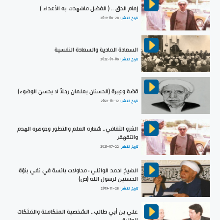
إمام الحق .. ( الفضل ماشهدت به الأعداء )
تاريخ النشر :
2019-06-28
السعادة المادية والسعادة النفسية
تاريخ النشر :
2022-01-06
قصّة وعِبرة (الحسنان يعلمان رجلاً لا يحسن الوضوء)
تاريخ النشر :
2022-01-12
الغزو الثقافي.. شعاره العلم والتطور وجوهره الهدم
والتقهقر
تاريخ النشر :
2021-07-22
الشيخ احمد الوائلي : محاولات بائسة في نفي بنوّة
الحسنين لرسول الله (ص)
تاريخ النشر :
2019-11-28
علي بن أبي طالب.. الشخصية المتكاملة والمَلَكات