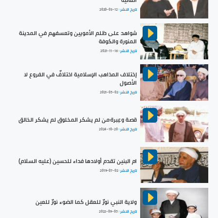
العالية
تاريخ النشر :
2020-03-12
شواهد على ظلم الأمويين وتعسفهم في المدينة
المنورة والكوفة
تاريخ النشر :
2021-11-16
إختلاف المذاهب الإسلامية اختلافٌ في الفروع لا
الأصول
تاريخ النشر :
2021-05-02
قصة وعِبرة:من لم يشكر المخلوق لم يشكر الخالق
تاريخ النشر :
2024-10-20
ام البنين تقدم أولادها فداء للحسين (عليه السلام)
تاريخ النشر :
2019-07-02
ولاية النبي نورٌ للعقل كما الضوء نورٌ للعين
تاريخ النشر :
2022-09-05