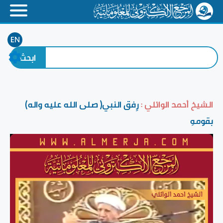
EN
الشيخ أحمد الوائلي :
رِفق النبي( صلى الله عليه واله)
بقومهِ