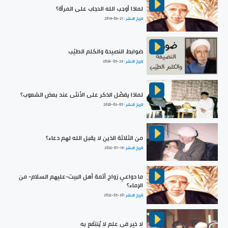
لماذا أوجب الله الحجاب على المرأة؟
تاريخ النشر :
2019-06-21
ضوابط النصيحة والكلم الطيّب
تاريخ النشر :
2024-05-23
لماذا يفضّل الذكر على الأنثى عند بعض الشعوب؟
تاريخ النشر :
2020-03-05
من الثلاثة الذين لا يقبل الله لهم دعاء؟
تاريخ النشر :
2022-07-19
ما دواعي زواج أئمة أهل البيت-عليهم السلام- من
الإماء؟
تاريخ النشر :
2022-05-30
لا خير في علم لا يُنتفَع به