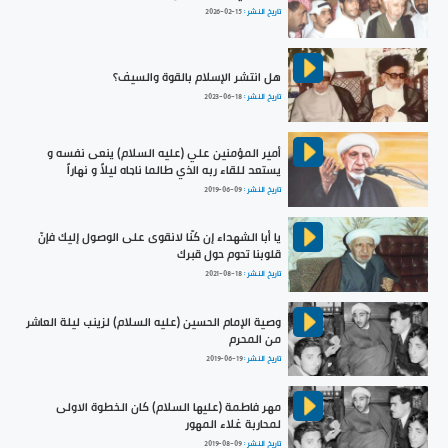
تاريخ النشر :
2026-02-15
هل انتشر الإسلام بالقوة والسيف؟
تاريخ النشر :
2023-06-18
أمير المؤمنين علي (عليه السلام) ينعى نفسه و
يستعد للقاء ربه الذي طالما ناجاه ليلاً و نهاراً
تاريخ النشر :
2019-06-09
يا أبا الشهداء إن كنّا لانقوى على الوصول إليك فإنّ
قلوبنا تحوم حول قبرك
تاريخ النشر :
2021-08-18
وصية الإمام الحسين (عليه السلام) لزينب ليلة العاشر
من المحرم
تاريخ النشر :
2019-06-19
مهر فاطمة (عليها السلام) كان الخطوة الاولى
لمحاربة غلاء المهور
تاريخ النشر :
2019-08-09