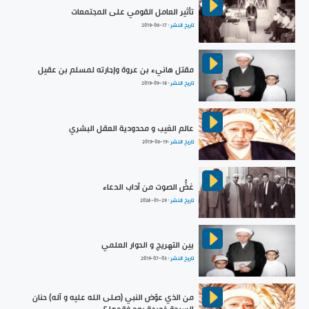
تأثير العامل القومي على المجتمعات
تاريخ النشر :
2019-06-17
مقتل هانيء بن عروة وإجارته لمسلم بن عقيل
تاريخ النشر :
2019-09-18
عالم الغيب و محدودية العقل البشري
تاريخ النشر :
2019-06-19
غضُّ الصوت من آداب الدعاء
تاريخ النشر :
2024-01-29
بين التهريج و الحوار العلمي
تاريخ النشر :
2019-07-03
من الذي عوّض النبي (صلى الله عليه و آله) حنان