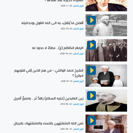
السيدة خديجة بعد فقدها ؟
تاريخ النشر :
2020-11-20
أفضل ما يُتقرّب به الى الله القول بوحدانيته
تاريخ النشر :
2022-03-02
الإمام الكاظم (ع).. عطاءٌ لا حدود له
تاريخ النشر :
2020-03-24
الشيخ احمد الوائلي - من هم الذين (في قلوبهم
مرض) ؟
تاريخ النشر :
2020-07-19
زين العابدين (عليه السلام) رافدٌ ثر .. ومنبعٌ أصيل
تاريخ النشر :
2019-06-24
لعن الله المتشبّهين بالنساء والمتشبّهات بالرجال
تاريخ النشر :
2021-04-14