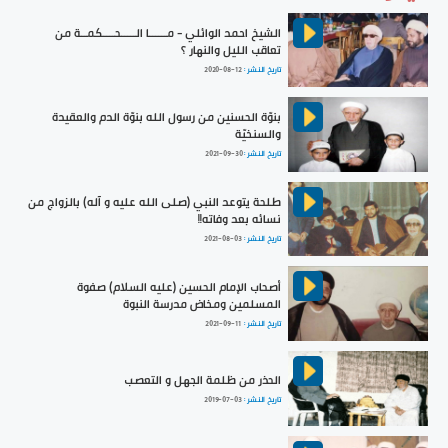
الشيخ احمد الوائلي - مــــــا الـــــحــــكمــة من
تعاقب الليل والنهار ؟
تاريخ النشر :
2020-08-12
بنوّة الحسنين من رسول الله بنوّة الدم والعقيدة
والسنخيّة
تاريخ النشر :
2021-09-30
طلحة يتوعد النبي (صلى الله عليه و آله) بالزواج من
نسائه بعد وفاته!!
تاريخ النشر :
2021-08-03
أصحاب الإمام الحسين (عليه السلام) صفوة
المسلمين ومخاض مدرسة النبوة
تاريخ النشر :
2021-09-11
الحذر من ظلمة الجهل و التعصب
تاريخ النشر :
2019-07-03