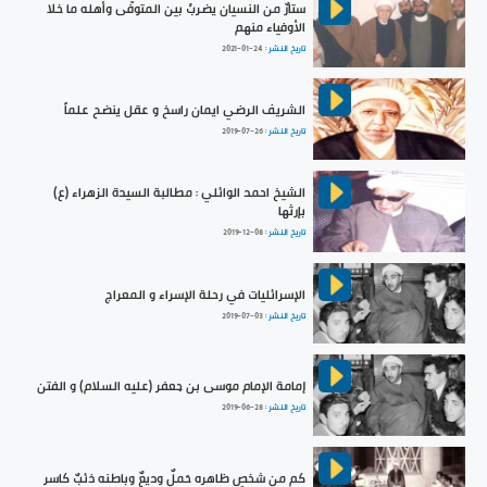
ستارٌ من النسيان يضربُ بين المتوفّى وأهله ما خلا
الأوفياء منهم
تاريخ النشر :
2021-01-24
الشريف الرضي ايمان راسخ و عقل ينضح علماً
تاريخ النشر :
2019-07-26
الشيخ احمد الوائلي : مطالبة السيدة الزهراء (ع)
بإرثها
تاريخ النشر :
2019-12-08
الإسرائليات في رحلة الإسراء و المعراج
تاريخ النشر :
2019-07-03
إمامة الإمام موسى بن جعفر (عليه السلام) و الفتن
تاريخ النشر :
2019-06-28
كم من شخصٍ ظاهره حَملٌ وديعٌ وباطنه ذئبٌ كاسر