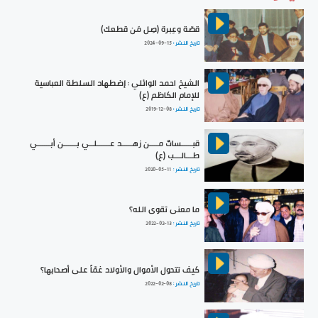
قصّة وعِبرة (صِل مَن قطعك)
تاريخ النشر :
2024-09-15
الشيخ احمد الوائلي : إضطهاد السلطة العباسية
للإمام الكاظم (ع)
تاريخ النشر :
2019-12-08
قبـــــساتٌ مــــن زهـــــد عــــــلــي بــــــن أبــــــي
طـــالـــب (ع)
تاريخ النشر :
2020-05-11
ما معنى تقوى الله؟
تاريخ النشر :
2022-02-13
كيف تتحول الأموال والأولاد غمّاً على أصحابها؟
تاريخ النشر :
2022-02-08