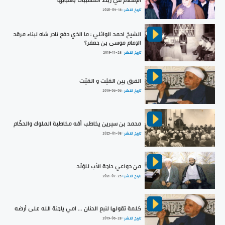
الإسلام في ربط المسببات بأسبابها
تاريخ النشر :
2020-09-18
الشيخ احمد الوائلي : ما الذي دفع نادر شاه لبناء مرقد
الإمام موسى بن جعفر؟
تاريخ النشر :
2019-11-28
الفرق بين المَيْت و المَيّت
تاريخ النشر :
2019-06-06
محمد بن سيرين يخاطب أمّه مخاطبة الملوك والحكّام
تاريخ النشر :
2025-01-08
من دواعي حاجة الأب للوَلَد
تاريخ النشر :
2021-07-25
كلمة تقولها لنبع الحنان ... امي ياجنة الله على أرضه
تاريخ النشر :
2019-06-28