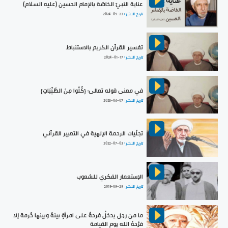
عناية النبيّ الخاصّة بالإمام الحسين (عليه السلام)
تاريخ النشر :
2024-05-23
تفسير القرآن الكريم بالاستنباط
تاريخ النشر :
2024-01-17
في معنى قوله تعالى: {كُلُوا مِنَ الطَّيِّبَاتِ}
تاريخ النشر :
2023-06-07
تجلّيات الرحمة الإلهية في التعبير القرآني
تاريخ النشر :
2022-07-03
الإستعمار الفكري للشعوب
تاريخ النشر :
2019-09-29
ما من رجل يدخلُ فرحةً على امرأةٍ بينهُ وبينها حُرمة إلا
فرَّحهُ الله يوم القيامة