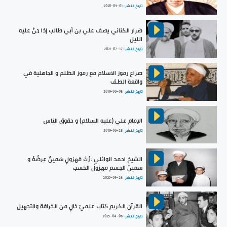
تاريخ النشر :
2020-09-01
ضرار الكناني يصف علي بن أبي طالب إذا جنَّ عليه
الليل
تاريخ النشر :
2021-07-17
صراع رموز الاسلام مع رموز الظلم و الجاهلية في
واقعة الطف
تاريخ النشر :
2019-06-08
الإمام علي (عليه السلام) و حقوق الناس
تاريخ النشر :
2019-06-28
الشيخ احمد الوائلي : رُبَّ مَهزولٍ سَمينٌ عِرضُهُ و
سمينُ الجسم مهزولُ الحَسب
تاريخ النشر :
2020-09-28
القرآن الكريم كتاب علميّ خالٍ من الخرافة والتجهيل
تاريخ النشر :
2025-04-06