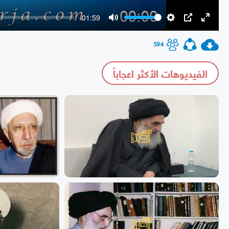
-01:59
Mute
Settings
PIP
Enter
fullscr
594
الفيديوهات الأكثر اعجاباً