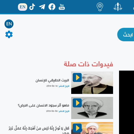
EN
ة
منشور
اضاءات
EN
فيدوات ذات صلة
البيت الحقيقي للإنسان
تاريخ النشر :
2019-06-16
ماهو أثر سجود الانسان على الارض؟
تاريخ النشر :
2019-06-06
قَالَ يَا نُوحُ إِنَّهُ لَيْسَ مِنْ أَهْلِكَ إِنَّهُ عَمَلٌ غَيْرُ
صَالِحٍ