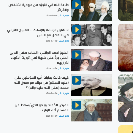
طاعة الله في التجرّد من عبودية الأشخاص
والغرائز
تاريخ النشر :
2021-05-17
لا تقابل الإساءة بالإساءة ... المنهج القراني
في التعامل مع الناس
تاريخ النشر :
2019-07-03
الشيخ احمد الوائلي : الشاعر صفي الدين
الحلي يردُّ على شبهة نفي توريث الأنبياء
لذراريهم
تاريخ النشر :
2019-12-08
كيف كانت بدايات أمير المؤمنين علي
(عليه السلام) في حياته مع رسول الله
محمد (صلى الله عليه واله) ؟
تاريخ النشر :
2019-06-09
المرض المُعتد بهِ هو الذي يُسقط عن
المسلم أداء الواجب
تاريخ النشر :
2021-06-27