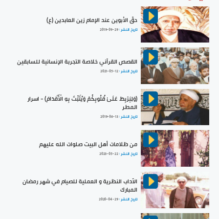
حقّ الأبوين عند الإمام زين العابدين (ع)
تاريخ النشر :
2019-09-29
القصص القرآني خلاصة التجربة الإنسانية للسابقين
تاريخ النشر :
2021-05-12
(وَلِيَرْبِطَ عَلَىٰ قُلُوبِكُمْ وَيُثَبِّتَ بِهِ الْأَقْدَامَ) - اسرار
المطر
تاريخ النشر :
2019-06-13
من ظلامات أهل البيت صلوات الله عليهم
تاريخ النشر :
2023-05-22
الآداب النظرية و العملية للصيام في شهر رمضان
المبارك
تاريخ النشر :
2020-04-29