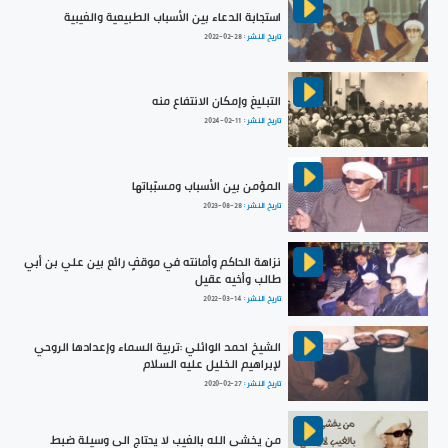
استجابة الدعاء بين الأسباب الطبيعية والغيبية
تاريخ النشر :
2022-02-28
التبليغ وإمكان الانتفاع منه
تاريخ النشر :
2024-02-11
المؤمن بين الأسباب ومسبّباتها
تاريخ النشر :
2023-08-28
نزاهة الحاكم وأمانته في موقفٍ رائع بين علي بن أبي
طالب وأخيه عقيل
تاريخ النشر :
2022-03-14
الشيخ احمد الوائلي :تربية السماء وإعدادها الروحي
لإبراهيم الخليل عليه السلام
تاريخ النشر :
2020-02-27
من يخشى الله بالغيب لا يحتاج الى وسيلة ضبط