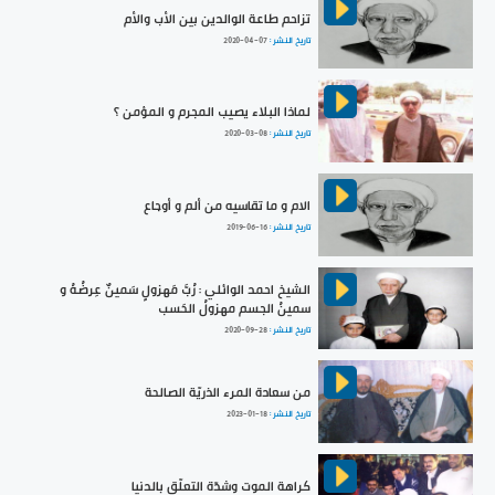
تزاحم طاعة الوالدين بين الأب والأم
تاريخ النشر :
2020-04-07
لماذا البلاء يصيب المجرم و المؤمن ؟
تاريخ النشر :
2020-03-08
الام و ما تقاسيه من ألم و أوجاع
تاريخ النشر :
2019-06-16
الشيخ احمد الوائلي : رُبَّ مَهزولٍ سَمينٌ عِرضُهُ و
سمينُ الجسم مهزولُ الحَسب
تاريخ النشر :
2020-09-28
من سعادة المرء الذريّة الصالحة
تاريخ النشر :
2023-01-18
كراهة الموت وشدّة التعلّق بالدنيا