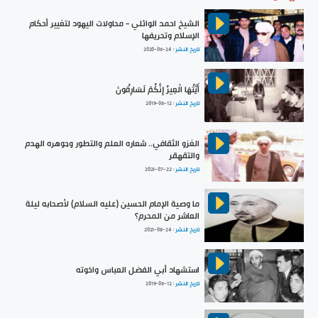
الشيخ احمد الوائلي - محاولات اليهود لتغيير أحكام
الإسلام وتحريفها
تاريخ النشر :
2020-06-24
أَيَّتُهَا الْعِيرُ إِنَّكُمْ لَسَارِقُونَ
تاريخ النشر :
2019-06-12
الغزو الثقافي.. شعاره العلم والتطور وجوهره الهدم
والتقهقر
تاريخ النشر :
2021-07-22
ما وصية الإمام الحسين (عليه السلام) لأصحابه ليلة
العاشر من المحرم؟
تاريخ النشر :
2021-08-24
استشهاد أبي الفضل العباس واخوته
تاريخ النشر :
2019-06-12