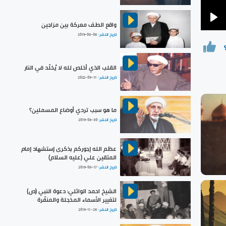
واقع الطف معركة بين مزاجين
Pla
تاريخ النشر :
2019-06-08
القلب الذي أخلص لله لا يُخلّد في النار
تاريخ النشر :
2022-09-11
ما هو سبب تردي أوضاع المسملين؟
تاريخ النشر :
2019-06-30
عظم الله إجوركم بذكرى إستشهاد إمام
المتقين علي (عليه السلام)
تاريخ النشر :
2019-06-17
الشيخ احمد الوائلي: دعوة النبي (ص)
لتغيير الأسماء المخجلة والمنفّرة
تاريخ النشر :
2019-11-28