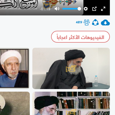
-01:19
Mute
Settings
PIP
Enter
fullscr
4819
الفيديوهات الأكثر اعجاباً