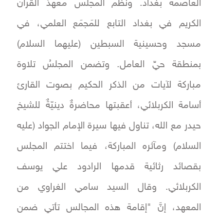
العاصمة بغداد. ونظم المجلس معهدُ القرآن
الكريم في بغداد التابع للمَجمَع العلمي، في
مسجد وحسينية السبطين (عليهما السلام)
بمنطقة حيِّ العامل. وتضمن المجلسُ تلاوة
مباركة لآيات من الذكر الحكيم بصوت القارئ
أسامة الكربلائي، أعقبتها محاضرةٌ دينيّةٌ للشيخ
حيدر مع الله، تناول فيها سيرة الإمام الجواد (عليه
السلام) ومآثره المباركة، فيما اختتم المجلس
بقصائد رثائية قدمها الرادود علي يوسف
الكربلائي. وقال السيد سامي الغراوي من
المعهد، إنَّ "إقامة هذه المجالس تأتي ضمن