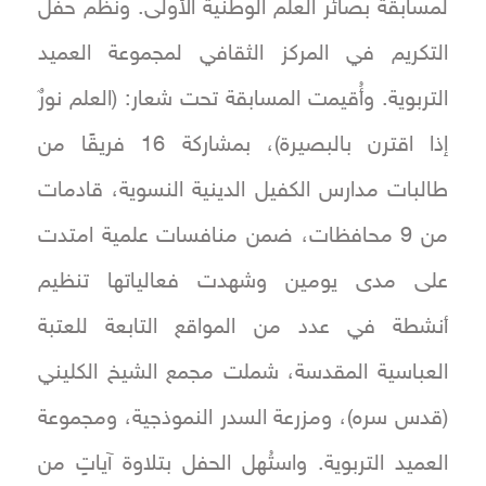
لمسابقة بصائر العلم الوطنية الأولى. ونُظم حفل
التكريم في المركز الثقافي لمجموعة العميد
التربوية. وأُقيمت المسابقة تحت شعار: (العلم نورٌ
إذا اقترن بالبصيرة)، بمشاركة 16 فريقًا من
طالبات مدارس الكفيل الدينية النسوية، قادمات
من 9 محافظات، ضمن منافسات علمية امتدت
على مدى يومين وشهدت فعالياتها تنظيم
أنشطة في عدد من المواقع التابعة للعتبة
العباسية المقدسة، شملت مجمع الشيخ الكليني
(قدس سره)، ومزرعة السدر النموذجية، ومجموعة
العميد التربوية. واستُهل الحفل بتلاوة آياتٍ من