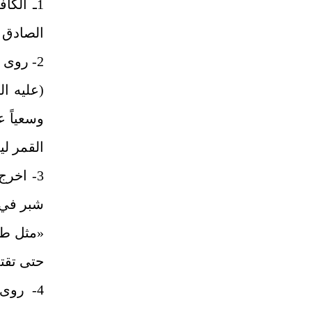
الصادق (ع
(عليه ال
وسعياً ع
القمر ليل
«مثل طال
حتى تقتل