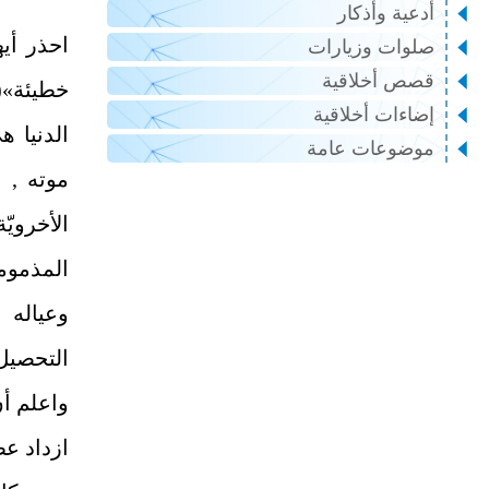
أدعية وأذكار
احذر أيه
صلوات وزيارات
قصص أخلاقية
خطيئة»(1) وطالب الدنيا فاسد عمله وهبا
إضاءات أخلاقية
الدنيا ه
موضوعات عامة
موته , و
الأخرويّ
المذمومة
وعياله 
التحصيل ي
واعلم أن
ازداد عط