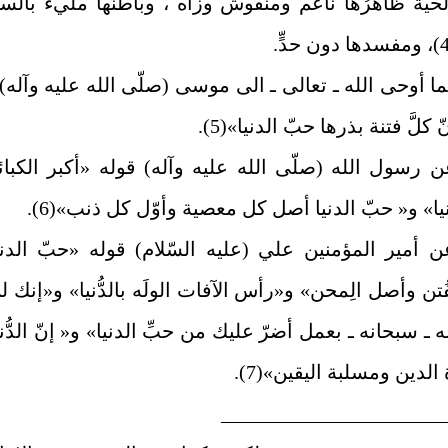
حيّة ظاهرُها ناعم ومنقوش وزاه ، وباطنها مليء بالسم
ا أوحى الله ـ تعالى ـ الى موسى (صلّى الله عليه وآله) 
 كلَّ فتنة بذرها حبّ الدنيا»(5).
 رسول الله (صلّى الله عليه وآله) قوله «أكبر الكبائ
يا» و« حبّ الدنيا أصل كل معصية وأوّل كل ذنب»(6).
 أمير المؤمنين علي (عليه السّلام) قوله «حبّ الدني
ُتن وأصل الِمحن» و«رأس الآفات الولَه بالدُّنيا» و«إنك ل
 ـ سبحانه ـ بعمل أضرّ عليك من حبِّ الدنيا» و« إنّ الدُّني
لدين ومسلبة اليقين»(7).
______________________