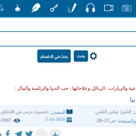
صوت
صور
فيديو
أقلام
مفتاح
رشفات
مشكاة
منش
بحث
دعية والزيارات :
الرذائل وعلاجاتها :
حب الدنيا والرئاسة والمال :
يا
الشيخ عباس القمي
خمسون درس في الاخلاق
ف:
المصدر:
5-10-2016
4987
ص37-38.
والصفحة:
+
-