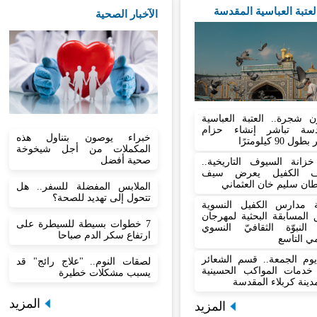
العتبة العباسية المقدسة
الآخبار الصحية
ن شجرة.. العتبة العباسية
دسة تباشر إنشاء حزام
خبراء يوصون بتناول هذه
 90 كيلومترًا
المكملات من أجل شيخوخة
صحية أفضل
زانة السيوف التاريخية..
ف الكفيل يعرض سيف
ان سليم خان العثماني
الملابس المفضلة للسفر.. هل
تتحول إلى تهديد للصحة؟
 مدارس الكفيل النسوية
المسابقة البحثية لمهرجان
7 خطوات بسيطة للسيطرة على
النبوّة الثقافيّ النسوي
ارتفاع سكر الدم صباحا
مي التاسع
وم الجمعة.. قسم الشعائر
لصقات النوم.. "علاج رائج" قد
ع خدمات المواكب الحسينية
يسبب مشكلات خطيرة
ينة كربلاء المقدسة
المزيد
المزيد