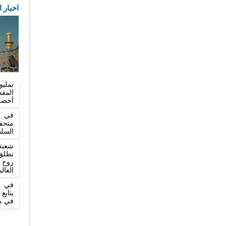
اخبار 
بمليو
المق
أخضر بطول
في خ
متح
السلط
شعبة
تطلق 
روح 
العال
في ي
يتاب
في مد