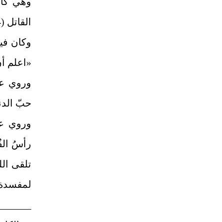
وهي كال
القاتل (4)، ومفسدها دون حدٍّ.
وكان فيم
«اعلم أنّ
وروي عن
حبّ الدن
وروي عن
رأسُ الف
تلقى الله
لمفسدة ا
_______