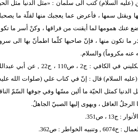
 (عليه السلام) كتب الى سلمان : «مثل الدنيا مثل الحي
ا ويقتل سمها ، فأعرض عما يعجبك منها لقلّة ما يصحب
ضع عنك همومها لما أيقنت من فراقها ، وكنْ أسر ما تكو
ر ما تكون منها ، فإنّ صاحبها كلّما اطمأنّ بها الى سرو
نه مكروماً) والسلام.
وروى الكليني في الكافي : ج2 ، ص110 ، ح22 , عن أبي عب
عليه السلام) قال : إنّ في كتاب علي (صلوات الله عليه
ثل الدنيا كمثل الحيّة ما ألين مسّها وفي جوفها السّمّ الناقع
 الرجلُ العاقل ، ويهوى إليها الصبيّ الجاهلُ.