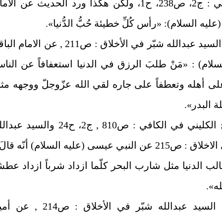
1ـ الكافي : ج2، ص238، ح1، ولكن هكذا ورد الحديث عن الام
ليه السلام): «رأس كُلِّ خطيئة حُبُّ الدُّنيا».
2- روى السيد عبدالله شبّر في الأخلاق : ص211 , عن الامام ا
سلام) : «مَنْ طلبَ الرزق في الدنيا استعفافاً عن النا
لى أهله وتعطفاً على جاره لقي الله عزّوجلّ ووجهه مث
ة البدر».
3- اخرج الكليني في الكافي : ص810 , ج2، ح24 والسيد عب
شبر في الاخلاق : ص215 عن النبي عيسى (عليه السلام) أنّه قالَ
ب الدنيا مثل شارب البحر كلّما ازداد شرباً ازداد عطشا
ه».
4- روى السيد عبدالله شبّر في الأخلاق : ص214 , ع