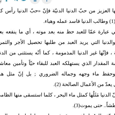
ا العزيز من حبّ الدنيا الدنيّة فإنّ «حبّ الدنيا رأس ك
ء.
ي عبارة عمّا للعبد حظ منه بعد موته ، أي ما ينفعه بع
الدنيا التي يريد العبد من طلبها تحصيل الأجر والثمر
ة ، فإنّها غير الدنيا المذمومة ، كما أنّه يستثنى من الدني
 المقدار الذي يستهلكه العبد للبقاء حيّاً وتأمين معاش
وحفظ ماء وجهه وجماله الضروري ; بل إنّ مثل هذ
عدّ من الأعمال الصالحة (2).
ّ الدنيا مَثَلُها كمثل ماء البحر ، كلما استسقى منها الظام
شاً.. حتى يموت(3).