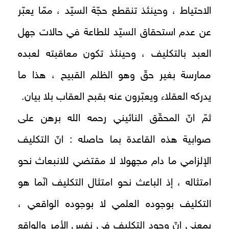
الاحتياط ، وحينئذ تنقطع حجّة السيّد ، ممّا يعبّر
عن عدم استحقاق السيّد للطاعة في حالات جهل
العبد بالتكليف ، وحينئذ تكون معاقبته لعبده
ممارسة بغير حقّ وهو الظلم القبيح ، هذا ما
يدركه العقلاء ويعبّرون عنه بقبح العقاب بلا بيان.
ثمّ انّ المحقّق النائيني رحمه ‌الله برهن على
صوابية هذه القاعدة بما حاصله : انّ التكليف
الإلزامي ما دام مجهولا لا مقتضي للانبعاث نحو
امتثاله ، إذ الباعث نحو امتثال التكليف انّما هو
التكليف بوجوده العلمي لا بوجوده الواقعي ،
بمعنى انّ وجود التكليف في نفس الأمر والواقع