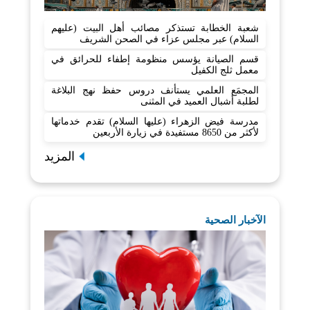
شعبة الخطابة تستذكر مصائب أهل البيت (عليهم
السلام) عبر مجلس عزاء في الصحن الشريف
قسم الصيانة يؤسس منظومة إطفاء للحرائق في
معمل ثلج الكفيل
المجمَع العلمي يستأنف دروس حفظ نهج البلاغة
لطلبة أشبال العميد في المثنى
مدرسة فيض الزهراء (عليها السلام) تقدم خدماتها
لأكثر من 8650 مستفيدة في زيارة الأربعين
المزيد
الآخبار الصحية