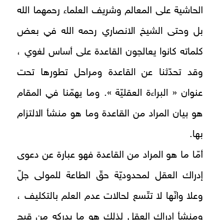
الحاشية على المعالم وشريف العلماء رحمهما الله
بل وحتى الشيخ الانصاري رحمه‌ الله في بعض
كلماته كانوا يعالجون القاعدة على أساس لغوي ،
وقد تحدّثنا عن القاعدة ومراحل تطورها تحت
عنوان « البراءة العقليّة ». وما يهمّنا في المقام
هو بيان المراد من القاعدة وما هو منشأ الالتزام
بها.
أمّا ما هو المراد من القاعدة فهو عبارة عن دعوى
إدراك العقل لمحدوديّة حقّ الطاعة للمولى جلّ
وعلا وانّها لا تتّسع لحالات عدم العلم بالتكليف ،
ومنشأ إدراك العقل لذلك هو ما يدركه من قبح