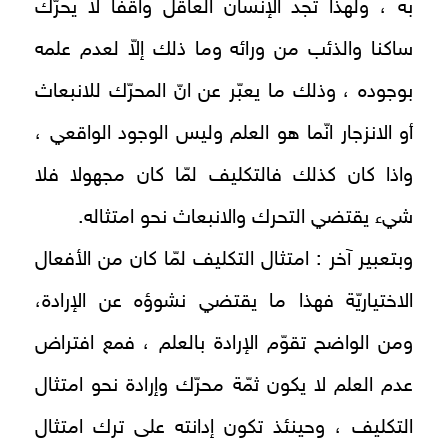
به ، ولهذا تجد الإنسان العاقل واقفا لا يحرّك
ساكنا والذئب من ورائه وما ذلك إلاّ لعدم علمه
بوجوده ، وذلك ما يعبّر عن انّ المحرّك للانبعاث
أو الانزجار انّما هو العلم وليس الوجود الواقعي ،
واذا كان كذلك فالتكليف لمّا كان مجهولا فلا
شيء يقتضي التحرك والانبعاث نحو امتثاله.
وبتعبير آخر : امتثال التكليف لمّا كان من الأفعال
الاختياريّة فهذا ما يقتضي نشوؤه عن الإرادة،
ومن الواضح تقوّم الإرادة بالعلم ، فمع افتراض
عدم العلم لا يكون ثمّة محرّك وإرادة نحو امتثال
التكليف ، وحينئذ تكون إدانته على ترك امتثال