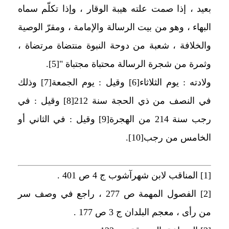
بعيد ، إذا صمت علته هيبة الوقار ، وإذا تكلّم سماه
البهاء ، وهو من بيت الرسالة والإمامة ، ومقرّ الوصية
والخلافة ، شعبة من دوحة النبوة منتضاة مرتضاة ،
وثمرة من شجرة الرسالة محتباة مجتباة "
[5]
.
ولادته : يوم الثلاثاء
[6]
وقيل : يوم الجمعة
[7]
وذلك
في النصف من ذي الحجة سنة 212
[8]
وقيل : في
رجب سنة 214 من الهجرة
[9]
وقيل : في الثاني أو
الخامس من رجب
[10]
.
[1]
المناقب لابن شهرآشوب ج 4 ص 401 .
[2]
الفصول المهمة ص 277 ، راجع في وصف سر
من رأى ، معجم البلدان ج 3 ص 177 .