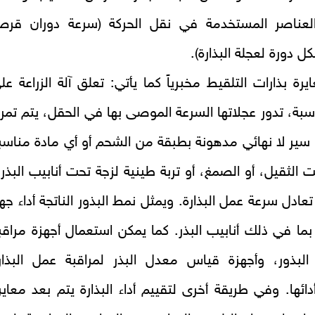
العناصر المستخدمة في نقل الحركة (سرعة دوران قر
كل دورة لعجلة البذارة).
يرة بذارات التلقيط مخبرياً كما يأتي: تعلق آلة الزراعة عل
اسبة، تدور عجلاتها السرعة الموصى بها في الحقل، يتم تمري
 سير لا نهائي مدهونة بطبقة من الشحم أو أي مادة مناسب
ت الثقيل، أو الصمغ، أو تربة طينية لزجة تحت أنابيب البذر 
عادل سرعة عمل البذارة. ويمثل نمط البذور الناتجة أداء جها
 بما في ذلك أنابيب البذر. كما يمكن استعمال أجهزة مراقب
لبذور، وأجهزة قياس معدل البذر لمراقبة عمل البذار
دائها. وفي طريقة أخرى لتقييم أداء البذارة يتم بعد معاير