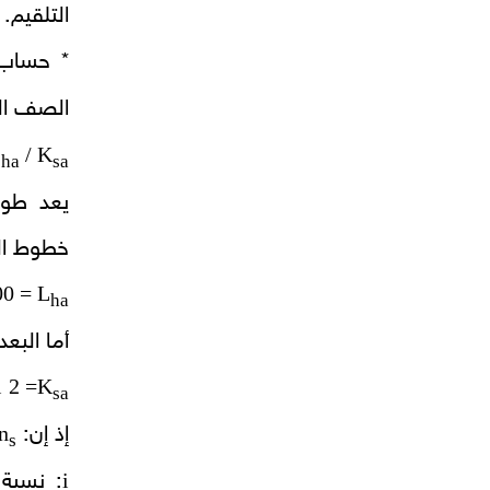
التلقيم.
* حساب
الصف ال
L
/ K
ha
sa
يعد طول 
خطوط الب
= 10000 / b
L
ha
أما البع
i
= 2
K
sa
n
إذ إن:
s
i
: نسبة 