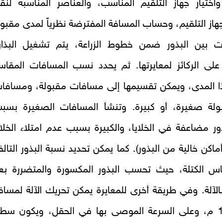
 واختيار جهاز التلقيم المناسب، والعناصر المناسبة لنق
جهاز التلقيم، وحساب المسافة المفترضة نظرياً لمدى مقبو
ت بين البذور ضمن خطوط الزراعة، يتم تشغيل البذار
على الركائز لمعايرتها. ثم يحدد نسب المسافات المقاس
ا المدى، ويمكن تقسيمها إلى مسافات مقبولة، ومسافا
ولة صغيرة، أو كبيرة. وتنشأ المسافات الصغيرة بسب
ر مضاعفة في الخلايا، والكبيرة بسبب عدم امتلاء الخلاي
أماكن خالية من البذور). كما يمكن تحديد نسبة البذور التالف
س الكتلة، حيث تحسب البذور المكسورة والمتضررة بع
الآلة. وفي طريقة أخرى للمعايرة يمكن تحريك الآلة لمساف
اختبار 10 م، وعلى السرعة الموصى بها في الحقل، ويكون سط