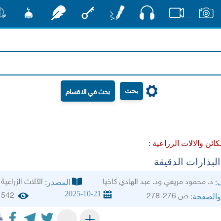
صوت
صور
فيديو
أقلام
مفتاح
رشفات
مشكاة
منش
بحث
كائن والالات الزراعية :
البذارات الدقيقة
د. محمود مريعي ود. عبد الهادي كاخيا
الآلات الزراعية
ف:
المصدر:
2025-10-21
542
ص 276-278
والصفحة:
+
-