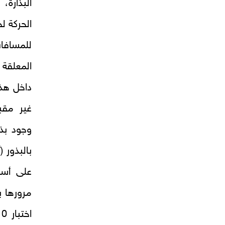
البذارة،
الحركة ل
للمسافا
المعلقة 
داخل هذ
غير مقب
وجود بذو
بالبذور (
على أسا
مرورها ب