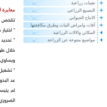
تقنيات زراعية
معايرة ا
التصنيع الزراعي
الانتاج الحيواني
تتلخص ال
آفات وامراض النبات وطرق مكافحتها
* اختيار 
المكائن والالات الزراعية
* تحديد
مواضيع متنوعة عن الزراعة
ويساوي، 00
* تشغيل 
عد البذو
لم يتيس
الضروري