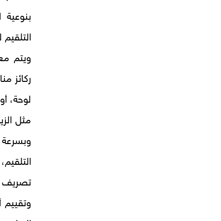
بنوعية 
التلقيم ل
ويتم معا
ركائز من
لوحة، أو
مثل الزي
وبسرعة ت
التلقيم،
تصريف ا
وتقييم أ