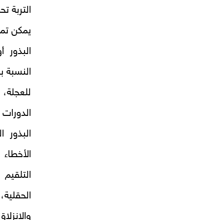
التربة ت
يمكن تمي
البذور 
النسبة ب
للعجلة،
الدورات 
البذور ا
الأخطاء 
الحقلية
والانزلاق