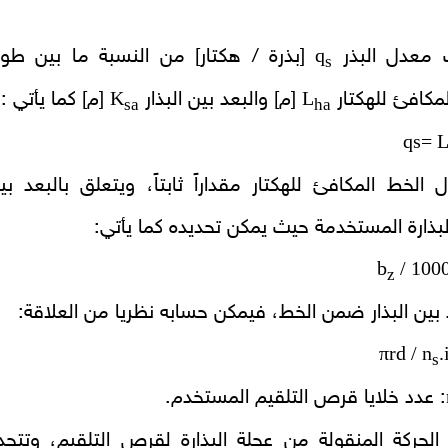
q
 معدل البذر
[بذرة / هكتار] من النسبة ما بين طو
s
K
L
مكافئ للهكتار
[م] والبعد بين البذار
[م] كما يأتي :
sa
ha
qs= 
الخط المكافئ للهكتار مقداراً ثابتاً، ويتعلق بالبعد بي
ذارة المستخدمة حيث يمكن تحديده كما يأتي:
z
د بين البذار ضمن الخط، فيمكن حسابه نظريا من العلاقة:
πrd / n
.
s
: عدد خلايا قرص التلقيم المستخدم.
الحركة المنقولة من عجلة البذارة لقرص التلقيم، وتتحد