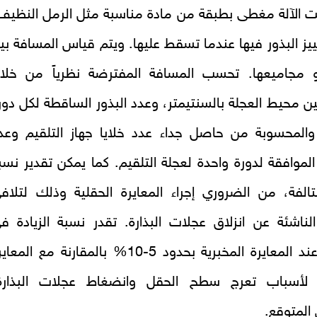
حت الآلة مغطى بطبقة من مادة مناسبة مثل الرمل النظيف
يز البذور فيها عندما تسقط عليها. ويتم قياس المسافة بي
أو مجاميعها. تحسب المسافة المفترضة نظرياً من خلا
ين محيط العجلة بالسنتيمتر، وعدد البذور الساقطة لكل دور
 والمحسوبة من حاصل جداء عدد خلايا جهاز التلقيم وعد
الموافقة لدورة واحدة لعجلة التلقيم. كما يمكن تقدير نسب
لتالفة، من الضروري إجراء المعايرة الحقلية وذلك لتلاف
الناشئة عن انزلاق عجلات البذارة. تقدر نسبة الزيادة ف
التلقيم عند المعايرة المخبرية بحدود 5-10% بالمقارنة مع المع
، لأسباب تعرج سطح الحقل وانضغاط عجلات البذارة
 المتوقع.