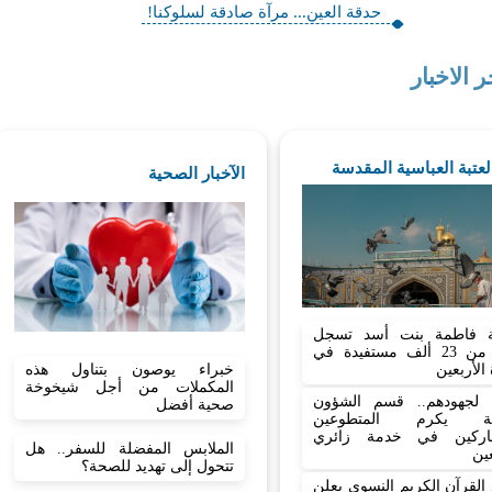
حدقة العين... مرآة صادقة لسلوكنا!
ر الاخبار
العتبة العباسية المقدسة
الآخبار الصحية
 فاطمة بنت أسد تسجل
أكثر من 23 ألف مستفيدة في
 الأربعين
خبراء يوصون بتناول هذه
المكملات من أجل شيخوخة
نا لجهودهم.. قسم الشؤون
صحية أفضل
نية يكرم المتطوعين
اركين في خدمة زائري
الملابس المفضلة للسفر.. هل
عين
تتحول إلى تهديد للصحة؟
القرآن الكريم النسوي يعلن