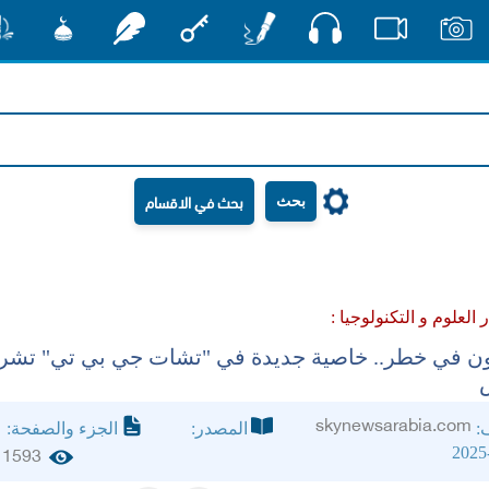
صوت
صور
فيديو
أقلام
مفتاح
رشفات
مشكاة
منش
بحث
ر العلوم و التكنولوجيا :
ون في خطر.. خاصية جديدة في "تشات جي بي تي" تشر
skynewsarabia.com
ف:
المصدر:
الجزء والصفحة:
2025
1593