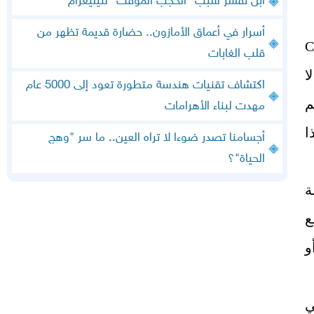
أبل تفسر سبب "الحجب المؤقت" لتيليغرام
أسرار في أعماق الأمازون.. حضارة قديمة تظهر من
م ChatGPT
قلب الغابات
ا
اكتشاف تقنيات هندسة متطورة تعود إلى 5000 عام
م
مهدت لبناء الأهرامات
ا
أجسامنا تصدر ضوءا لا تراه العين.. ما سر "وهج
الحياة"؟
ة
ع
و
ي