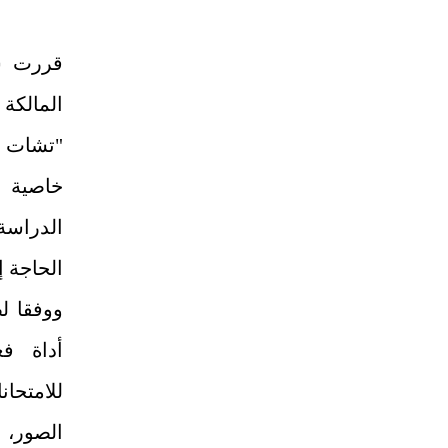
قررت ش
المالك
"تشات 
خاصية 
الدراسة
الحاجة إ
ووفقا ل
أداة ف
للامتحان
الصور، 