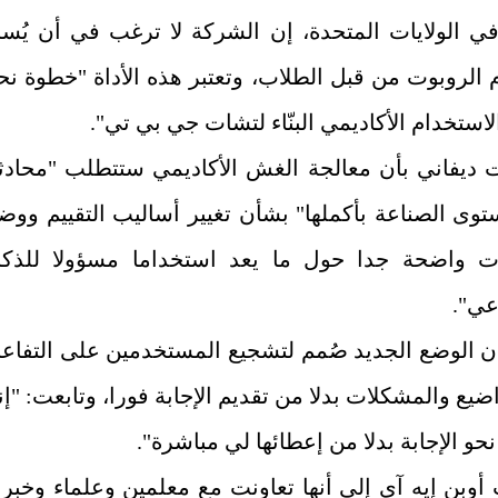
ي الولايات المتحدة، إن الشركة لا ترغب في أن يُسا
 الروبوت من قبل الطلاب، وتعتبر هذه الأداة "خطوة نح
استخدام الأكاديمي البنّاء لتشات جي بي تي".
 ديفاني بأن معالجة الغش الأكاديمي ستتطلب "محادث
وى الصناعة بأكملها" بشأن تغيير أساليب التقييم ووض
ت واضحة جدا حول ما يعد استخداما مسؤولا للذكا
عي".
ن الوضع الجديد صُمم لتشجيع المستخدمين على التفاع
ضيع والمشكلات بدلا من تقديم الإجابة فورا، وتابعت: "إن
حو الإجابة بدلا من إعطائها لي مباشرة".
أوبن إيه آي إلى أنها تعاونت مع معلمين وعلماء وخبرا