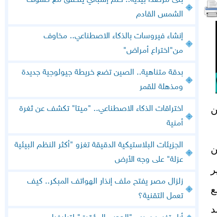
بنى مرصدا بيديه.. حلم إسباني يتحقق مع كسوف
الشمس القادم
إنشاء فيروسات بالذكاء الاصطناعي.. مخاوف
من"اختراع أمراض"
بدقة متناهية.. الصين تضع خريطة جيولوجية جديدة
ومذهلة للقمر
اختراقات الذكاء الاصطناعي.. "ميتا" تكشف عن ثغرة
ن
أمنية
الجزيئات البلاستيكية الدقيقة تغزو "أكثر النظم البيئية
ن
عزلة" على وجه الأرض
ر
زلزال مصر يفتح ملف إنذار الهواتف المبكر.. كيف
ع
تعمل التقنية؟
د