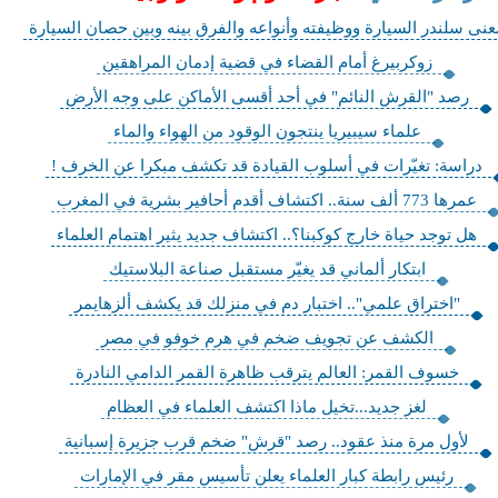
عنى سلندر السيارة ووظيفته وأنواعه والفرق بينه وبين حصان السيارة
زوكربيرغ أمام القضاء في قضية إدمان المراهقين
رصد "القرش النائم" في أحد أقسى الأماكن على وجه الأرض
علماء سيبيريا ينتجون الوقود من الهواء والماء
دراسة: تغيّرات في أسلوب القيادة قد تكشف مبكرا عن الخرف !
عمرها 773 ألف سنة.. اكتشاف أقدم أحافير بشرية في المغرب
هل توجد حياة خارج كوكبنا؟.. اكتشاف جديد يثير اهتمام العلماء
ابتكار ألماني قد يغيّر مستقبل صناعة البلاستيك
"اختراق علمي".. اختبار دم في منزلك قد يكشف ألزهايمر
الكشف عن تجويف ضخم في هرم خوفو في مصر
خسوف القمر: العالم يترقب ظاهرة القمر الدامي النادرة
لغز جديد...تخيل ماذا اكتشف العلماء في العظام
لأول مرة منذ عقود.. رصد "قرش" ضخم قرب جزيرة إسبانية
رئيس رابطة كبار العلماء يعلن تأسيس مقر في الإمارات