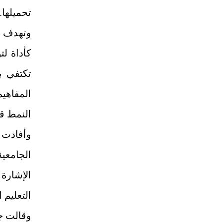
تحميلها.
كأداة لت
تكتفي ب
المفاهي
النمط قا
وأفادت 
الجامعي
الإشارة 
التعليم 
وقالت ج