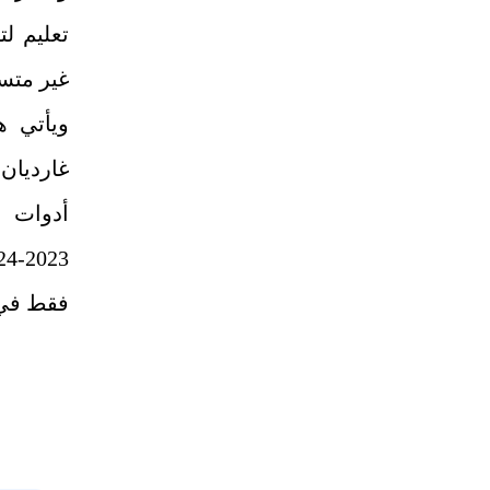
تعليم ل
غير متس
ويأتي ه
أدوات ا
فقط في 