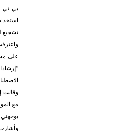
بي تي ف
استخدام
تشجيع ال
واعترفت
على مست
"إرشادا
الاصطنا
وقالت إ
مع الموا
يوجهني ن
وأشارت 