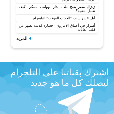
زلزال مصر يفتح ملف إنذار الهواتف المبكر.. كيف
تعمل التقنية؟
أبل تفسر سبب "الحجب المؤقت" لتيليغرام
أسرار في أعماق الأمازون.. حضارة قديمة تظهر من
قلب الغابات
المزيد
اشترك بقناتنا على التلجرام
ليصلك كل ما هو جديد