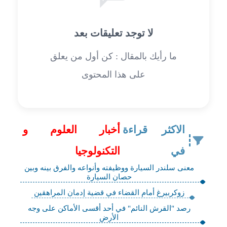
لا توجد تعليقات بعد
ما رأيك بالمقال : كن أول من يعلق
على هذا المحتوى
الاكثر قراءة
أخبار العلوم و
في
التكنولوجيا
معنى سلندر السيارة ووظيفته وأنواعه والفرق بينه وبين
حصان السيارة
زوكربيرغ أمام القضاء في قضية إدمان المراهقين
رصد "القرش النائم" في أحد أقسى الأماكن على وجه
الأرض