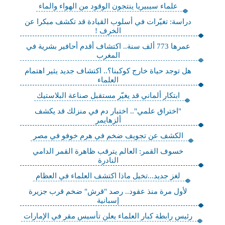
علماء سيبيريا ينتجون الوقود من الهواء والماء
دراسة: تغيّرات في أسلوب القيادة قد تكشف مبكرا عن
الخرف !
عمرها 773 ألف سنة.. اكتشاف أقدم أحافير بشرية في
المغرب
هل توجد حياة خارج كوكبنا؟.. اكتشاف جديد يثير اهتمام
العلماء
ابتكار ألماني قد يغيّر مستقبل صناعة البلاستيك
"اختراق علمي".. اختبار دم في منزلك قد يكشف
ألزهايمر
الكشف عن تجويف ضخم في هرم خوفو في مصر
خسوف القمر: العالم يترقب ظاهرة القمر الدامي
النادرة
لغز جديد...تخيل ماذا اكتشف العلماء في العظام
لأول مرة منذ عقود.. رصد "قرش" ضخم قرب جزيرة
إسبانية
رئيس رابطة كبار العلماء يعلن تأسيس مقر في الإمارات