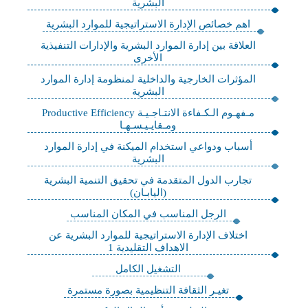
البشرية
اهم خصائص الإدارة الاستراتيجية للموارد البشرية
العلاقة بين إدارة الموارد البشرية والإدارات التنفيذية
الأخرى
المؤثرات الخارجية والداخلية لمنظومة إدارة الموارد
البشرية
مـفهـوم الـكـفاءة الانتـاجـيـة Productive Efficiency
ومـقايـيـسـهـا
أسباب ودواعي استخدام الميكنة في إدارة الموارد
البشرية
تجارب الدول المتقدمة في تحقيق التنمية البشرية
(اليابـان)
الرجل المناسب في المكان المناسب
اختلاف الإدارة الاستراتيجية للموارد البشرية عن
الاهداف التقليدية 1
التشغيل الكامل
تغيـر الثقافة التنظيمية بصورة مستمرة