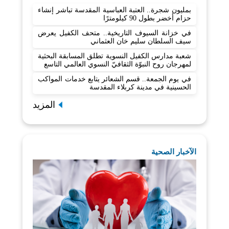
بمليون شجرة.. العتبة العباسية المقدسة تباشر إنشاء
حزام أخضر بطول 90 كيلومترًا
في خزانة السيوف التاريخية.. متحف الكفيل يعرض
سيف السلطان سليم خان العثماني
شعبة مدارس الكفيل النسوية تطلق المسابقة البحثية
لمهرجان روح النبوّة الثقافيّ النسوي العالمي التاسع
في يوم الجمعة.. قسم الشعائر يتابع خدمات المواكب
الحسينية في مدينة كربلاء المقدسة
المزيد
الآخبار الصحية