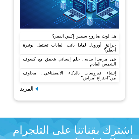
هل لوث صاروخ سبيس إكس القمر؟
حرائق أوروبا.. لماذا باتت الغابات تشتعل بوتيرة
أخطر؟
بنى مرصدا بيديه.. حلم إسباني يتحقق مع كسوف
الشمس القادم
إنشاء فيروسات بالذكاء الاصطناعي.. مخاوف
من"اختراع أمراض"
المزيد
اشترك بقناتنا على التلجرام