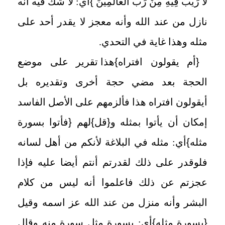
لَا رَيْبَ فِيهِ مِنْ رَبِّ الْعَالَمِينَ
}
أي: لا شك فيه أنه
نازل من عند الله وأنه معجز لا يقدر أحد على
مثله وهذا غاية في التحدي.
{
أم يقولون افتراه
}
هذا تقرير على موضع
الحجة بعد مضي حجة أخرى وتقديره بل
أيقولون افتراه هذا فألزمهم على الأصل الفاسد
إمكان أن يأتوا بمثله و
{
قل
}
لهم
{
فأتوا بسورة
مثله
}
أي: مثله في البلاغة لأنكم من أهل لسانه
فلوقدر على ذلك لقدرتم أنتم أيضا عليه فإذا
عجزتم عن ذلك فاعلموا أنه ليس من كلام
البشر وأنه منزل من عند الله عز اسمه وقيل
{
بسورة مثله
}
أي: بسورة مثل سورة منه وقال