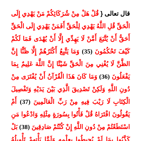
قال تعالى
{
قُلْ هَلْ مِنْ شُرَكَائِكُمْ مَنْ يَهْدِي إِلَى
الْحَقِّ قُلِ اللَّهُ يَهْدِي لِلْحَقِّ أَفَمَنْ يَهْدِي إِلَى الْحَقِّ
أَحَقُّ أَنْ يُتَّبَعَ أَمَّنْ لَا يَهِدِّي إِلَّا أَنْ يُهْدَى فَمَا لَكُمْ
كَيْفَ تَحْكُمُونَ
(35)
وَمَا يَتَّبِعُ أَكْثَرُهُمْ إِلَّا ظَنًّا إِنَّ
الظَّنَّ لَا يُغْنِي مِنَ الْحَقِّ شَيْئًا إِنَّ اللَّهَ عَلِيمٌ بِمَا
يَفْعَلُونَ
(36)
وَمَا كَانَ هَذَا الْقُرْآنُ أَنْ يُفْتَرَى مِنْ
دُونِ اللَّهِ وَلَكِنْ تَصْدِيقَ الَّذِي بَيْنَ يَدَيْهِ وَتَفْصِيلَ
الْكِتَابِ لَا رَيْبَ فِيهِ مِنْ رَبِّ الْعَالَمِينَ
(37)
أَمْ
يَقُولُونَ افْتَرَاهُ قُلْ فَأْتُوا بِسُورَةٍ مِثْلِهِ وَادْعُوا مَنِ
اسْتَطَعْتُمْ مِنْ دُونِ اللَّهِ إِنْ كُنْتُمْ صَادِقِينَ
(38)
بَلْ
كَذَّبُوا بِمَا لَمْ يُحِيطُوا بِعِلْمِهِ وَلَمَّا يَأْتِهِمْ تَأْوِيلُهُ