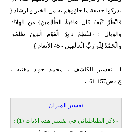
يدركوا حقيقة ما جاؤوهم به من الخير والرشاد
{
فَانْظُرْ كَيْفَ كانَ عاقِبَةُ الظَّالِمِينَ
}
من الهلاك
والوبال :
{
فَقُطِعَ دابِرُ الْقَوْمِ الَّذِينَ ظَلَمُوا
والْحَمْدُ لِلَّهِ رَبِّ الْعالَمِينَ - 45 الأنعام
}
_________________
1- تفسير الكاشف ، محمد جواد مغنيه ،
ج4،ص157-161.
تفسير الميزان
- ذكر الطباطبائي في تفسير هذه الآيات (1) :