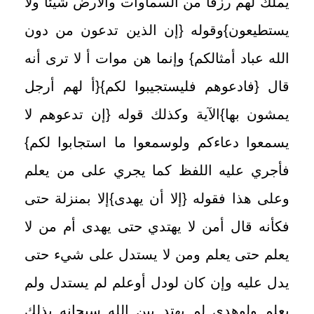
يملك لهم رزقا من السماوات والأرض شيئا ولا
يستطيعون
}
وقوله
{
إن الذين تدعون من دون
الله عباد أمثالكم
}
وإنما هن موات أ لا ترى أنه
قال
{
فادعوهم فليستجيبوا لكم
}
{
أ لهم أرجل
يمشون بها
}
الآية وكذلك قوله
{
إن تدعوهم لا
يسمعوا دعاءكم ولوسمعوا ما استجابوا لكم
}
فأجري عليه اللفظ كما يجري على من يعلم
وعلى هذا فقوله
{
إلا أن يهدى
}
إلا بمنزلة حتى
فكأنه قال أمن لا يهتدي حتى يهدى أم من لا
يعلم حتى يعلم ومن لا يستدل على شيء حتى
يدل عليه وإن كان لودل أوعلم لم يستدل ولم
يعلم ولوهدي لم يهتد بين الله سبحانه بذلك