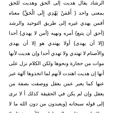
الرشاد يقال هديت إلى الحق وهديت للحق
بمعنى واحد
{
أَفَمَنْ يَهْدِي إِلَى الْحَقِّ
}
معناه
أفمن يهدي غيره إلى طريق التوحيد والرشد
{
أحق أن يتبع
}
أمره ونهيه
{
أمن لا يهدي
}
أحدا
{
إلا أن يهدى
}
أولا يهتدي هو إلا أن يهدى
والأصنام لا تهتدي ولا تهدي أحدا وإن هديت لأنها
موات من حجارة ونحوها ولكن الكلام نزل على
أنها إن هديت اهتدت لأنهم لما اتخذوها آلهة عبر
عنها كما يعبر عمن يعقل ووصفت بصفة من
يعقل وإن لم يكن في الحقيقة كذلك أ لا ترى
إلى قوله سبحانه
{
ويعبدون من دون الله ما لا