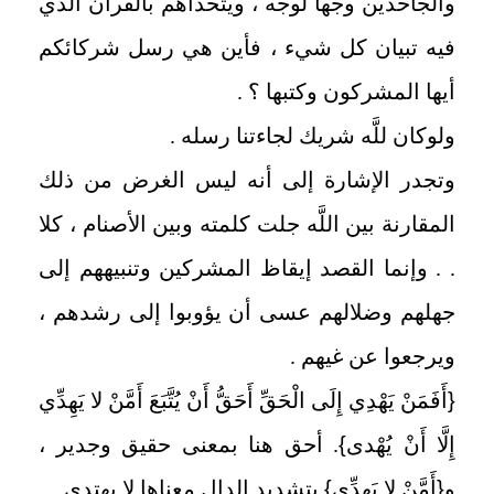
والجاحدين وجها لوجه ، ويتحداهم بالقرآن الذي
فيه تبيان كل شيء ، فأين هي رسل شركائكم
أيها المشركون وكتبها ؟ .
ولوكان للَّه شريك لجاءتنا رسله .
وتجدر الإشارة إلى أنه ليس الغرض من ذلك
المقارنة بين اللَّه جلت كلمته وبين الأصنام ، كلا
. . وإنما القصد إيقاظ المشركين وتنبيههم إلى
جهلهم وضلالهم عسى أن يؤوبوا إلى رشدهم ،
ويرجعوا عن غيهم .
{
أَفَمَنْ يَهْدِي إِلَى الْحَقِّ أَحَقُّ أَنْ يُتَّبَعَ أَمَّنْ لا يَهِدِّي
إِلَّا أَنْ يُهْدى
}
. أحق هنا بمعنى حقيق وجدير ،
و
{
أَمَّنْ لا يَهِدِّي
}
بتشديد الدال معناها لا يهتدي . .