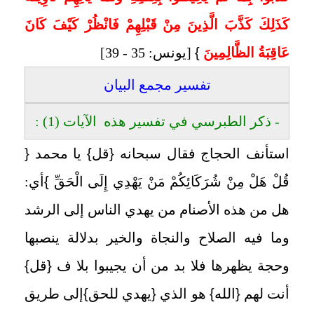
كَذَلِكَ كَذَّبَ الَّذِينَ مِنْ قَبْلِهِمْ فَانْظُرْ كَيْفَ كَانَ
عَاقِبَةُ الظَّالِمِينَ
}
[يونس: 35 - 39]
تفسير مجمع البيان
- ذكر الطبرسي في تفسير هذه الآيات (1) :
استأنف الحجاج فقال سبحانه
{
قل
}
يا محمد
{
قُلْ هَلْ مِنْ شُرَكَائِكُمْ مَنْ يَهْدِي إِلَى الْحَقِّ
}
أي:
هل من هذه الأصنام من يهدي الناس إلى الرشد
وما فيه الصلاح والنجاة والخير بدلالة ينصبها
وحجة يظهرها فلا بد من أن يجيبوا بلا ف
{
قل
}
أنت لهم
{
الله
}
هو الذي
{
يهدي للحق
}
إلى طريق