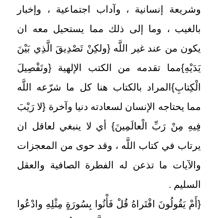
وشريعة إنسانية ، وآداب اجتماعية ، وإخبار
بالغيب ، وما إلى ذلك مما يستحيل معه ان
يكون من عند غير اللَّه
{
ولكِنْ تَصْدِيقَ الَّذِي بَيْنَ
يَدَيْهِ
}
مما تقدمه من الكتب الإلهية
{
وتَفْصِيلَ
الْكِتابِ
}
المراد بالكتاب هنا كل ما شرّعه اللَّه
مما يحتاجه الإنسان لسعادته دنيا وآخرة
{
لا رَيْبَ
فِيهِ مِنْ رَبِّ الْعالَمِينَ
}
أي لا ينبغي لعاقل ان
يرتاب في كتاب اللَّه ، وقد حوى من المعجزات
والآيات ما تذعن له الفطرة الصافية والعقل
السليم .
{
أَمْ يَقُولُونَ افْتَراهُ قُلْ فَأْتُوا بِسُورَةٍ مِثْلِهِ وادْعُوا