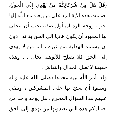
{
قُلْ هَلْ مِنْ شُرَكائِكُمْ مَنْ يَهْدِي إِلَى الْحَقِّ
}
.
تضمنت هذه الآية الرد على من يعبد مع اللَّه إلها
آخر ، ووجه الرد ان أول صفة يجب أن يتحلى
بها المعبود أن يكون هاديا إلى الحق بذاته ، دون
أن يستمد الهداية من غيره ، أما من لا يهدي
إلى الحق فلا يصلح للألوهية بحال . . وهذه
حقيقة لا تقبل الجدال والنقاش ،
ولذا أمر اللَّه نبيه محمدا (صلى الله عليه واله
وسلم) أن يحتج بها على المشركين ، ويلقي
عليهم هذا السؤال المحرج : هل يوجد واحد من
أصنامكم هذه التي تعبدونها من يهدي إلى الحق