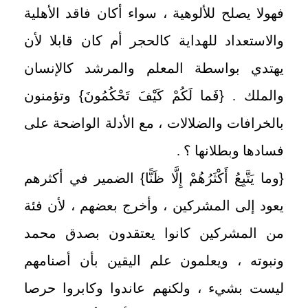
فهولا يصلح للألوهية ، سواء أكان فاقد الأهلية
والاستعداد للهداية كالحجر أم كان قابلا لأن
يهتدي بواسطة المعلم والمرشد كالإنسان
والملك .
{
فَما لَكُمْ كَيْفَ تَحْكُمُونَ
}
وتؤمنون
بالخرافات والضلالات ، مع الأدلة الواضحة على
فسادها وبطلانها ؟ .
{
وما يَتَّبِعُ أَكْثَرُهُمْ إِلَّا ظَنًّا
}
الضمير في أكثرهم
يعود إلى المشركين ، وأخرج بعضهم ، لأن فئة
من المشركين كانوا يعتقدون بصدق محمد
ونبوته ، ويعلمون علم اليقين بأن أصنامهم
ليست بشيء ، ولكنهم عاندوا وكابروا حرصا