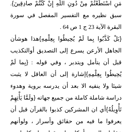
مَنِ اسْتَطَعْتُمْ مِنْ دُونِ اللَّهِ إِنْ كُنْتُمْ صادِقِينَ
}
.
سبق نظيره مع التفسير المفصل في سورة
البقرة الآية 23 ج 1 ص 64 .
{
بَلْ كَذَّبُوا بِما لَمْ يُحِيطُوا بِعِلْمِهِ
}
هذا هوشأن
الجاهل الأرعن يسرع إلى التصديق أوالتكذيب
قبل أن يتأمل ويتدبر ، وفي قوله :
{
بِما لَمْ
يُحِيطُوا بِعِلْمِهِ
}
إشارة إلى أن العاقل لا يثبت
شيئا ولا ينفيه الا بعد أن يدرسه بروية وهدوء
دراسة شاملة كاملة من جميع جهاته
{
ولَمَّا يَأْتِهِمْ
تَأْوِيلُهُ
}
أي ان المشركين كذبوا بالقرآن قبل أن
يعرفوا ما فيه من حقائق وأسرار ، ولوأنهم