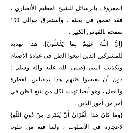
المعروف بالرسائل للشيخ العظيم الأنصاري ،
فقد تعمق في بحثه ، واستغرق حوالي 150
صفحة بالقياس الكبير .
{
إِنَّ اللَّهً عَلِيمٌ بِما يَفْعَلُونَ
}
. هذا تهديد
للمشركين الذين اتبعوا الظن في عبادة الأصنام
وتكذيب النبي (صلى الله عليه واله وسلم )
دون أن يقيسوا ظنهم هذا بمقياس الفطرة
والعقل ، وهو أيضا تهديد لكل من يتبع الظن في
أمر من أمور الدين .
{
وما كانَ هذَا الْقُرْآنُ أَنْ يُفْتَرى مِنْ دُونِ اللَّهِ
}
لاعجازه في الأسلوب ، ولما فيه من علوم