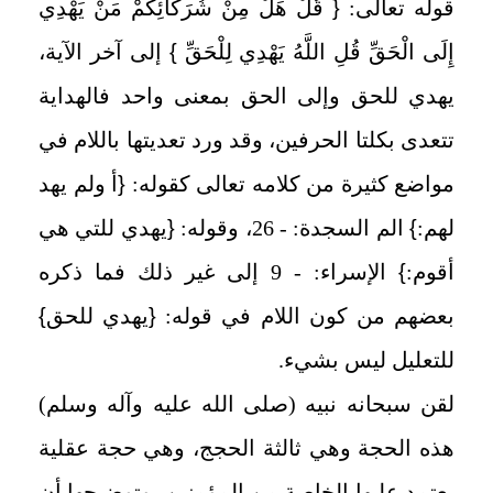
قوله تعالى:
{
قُلْ هَلْ مِنْ شُرَكَائِكُمْ مَنْ يَهْدِي
إِلَى الْحَقِّ قُلِ اللَّهُ يَهْدِي لِلْحَقِّ
}
إلى آخر الآية،
يهدي للحق وإلى الحق بمعنى واحد فالهداية
تتعدى بكلتا الحرفين، وقد ورد تعديتها باللام في
مواضع كثيرة من كلامه تعالى كقوله:
{
أ ولم يهد
لهم:
}
الم السجدة: - 26، وقوله:
{
يهدي للتي هي
أقوم:
}
الإسراء: - 9 إلى غير ذلك فما ذكره
بعضهم من كون اللام في قوله:
{
يهدي للحق
}
للتعليل ليس بشيء.
لقن سبحانه نبيه (صلى الله عليه وآله وسلم)
هذه الحجة وهي ثالثة الحجج، وهي حجة عقلية
يعتمد عليها الخاصة من المؤمنين، وتوضيحها أن