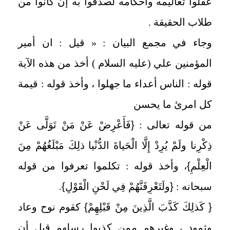
عقلوا تعاليمه وأحكامه لصدقوا به إن كانوا من
طلاب الحقيقة .
وجاء في مجمع البيان : « قيل : ان أمير
المؤمنين علي (عليه السلام ) أخذ من هذه الآية
قوله : الناس أعداء ما جهلوا ، وأخذ قوله : قيمة
كل امرئ ما يحسن
من قوله تعالى :
{
فَأَعْرِضْ عَنْ مَنْ تَوَلَّى عَنْ
ذِكْرِنا ولَمْ يُرِدْ إِلَّا الْحَياةَ الدُّنْيا ذلِكَ مَبْلَغُهُمْ مِنَ
الْعِلْمِ
}
، وأخذ قوله : تكلموا تعرفوا من قوله
سبحانه :
{
ولَتَعْرِفَنَّهُمْ فِي لَحْنِ الْقَوْلِ
}
.
{
كَذلِكَ كَذَّبَ الَّذِينَ مِنْ قَبْلِهِمْ
}
كقوم نوح وعاد
وثمود ، وغيرهم ممن كذبوا رسلهم قبل أن