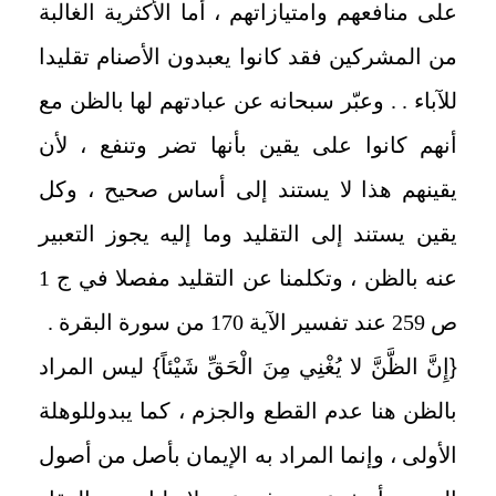
على منافعهم وامتيازاتهم ، أما الأكثرية الغالبة
من المشركين فقد كانوا يعبدون الأصنام تقليدا
للآباء . . وعبّر سبحانه عن عبادتهم لها بالظن مع
أنهم كانوا على يقين بأنها تضر وتنفع ، لأن
يقينهم هذا لا يستند إلى أساس صحيح ، وكل
يقين يستند إلى التقليد وما إليه يجوز التعبير
عنه بالظن ، وتكلمنا عن التقليد مفصلا في ج 1
ص 259 عند تفسير الآية 170 من سورة البقرة .
{
إِنَّ الظَّنَّ لا يُغْنِي مِنَ الْحَقِّ شَيْئاً
}
ليس المراد
بالظن هنا عدم القطع والجزم ، كما يبدوللوهلة
الأولى ، وإنما المراد به الإيمان بأصل من أصول